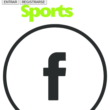
ENTRAR
REGISTRARSE