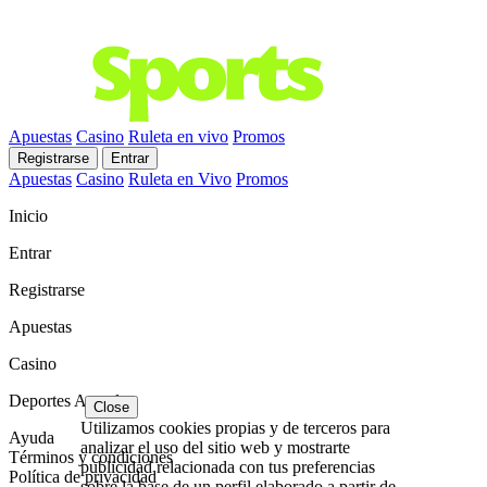
Apuestas
Casino
Ruleta en vivo
Promos
Registrarse
Entrar
Apuestas
Casino
Ruleta en Vivo
Promos
Inicio
Entrar
Registrarse
Apuestas
Casino
Deportes Actuales
Close
Utilizamos cookies propias y de terceros para
Ayuda
analizar el uso del sitio web y mostrarte
Términos y condiciones
publicidad relacionada con tus preferencias
Política de privacidad
sobre la base de un perfil elaborado a partir de