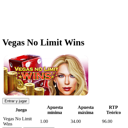
Vegas No Limit Wins
Entrar y jugar
Apuesta
Apuesta
RTP
Juego
mínima
máxima
Teórico
Vegas No Limit
1.00
34.00
96.00
Wins