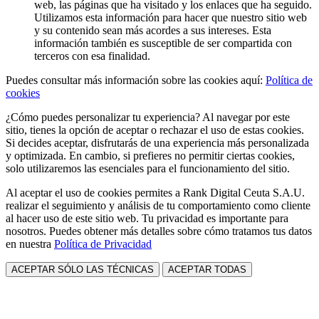
web, las páginas que ha visitado y los enlaces que ha seguido.
Utilizamos esta información para hacer que nuestro sitio web
y su contenido sean más acordes a sus intereses. Esta
información también es susceptible de ser compartida con
terceros con esa finalidad.
Puedes consultar más información sobre las cookies aquí:
Política de
cookies
¿Cómo puedes personalizar tu experiencia? Al navegar por este
sitio, tienes la opción de aceptar o rechazar el uso de estas cookies.
Si decides aceptar, disfrutarás de una experiencia más personalizada
y optimizada. En cambio, si prefieres no permitir ciertas cookies,
solo utilizaremos las esenciales para el funcionamiento del sitio.
Al aceptar el uso de cookies permites a Rank Digital Ceuta S.A.U.
realizar el seguimiento y análisis de tu comportamiento como cliente
al hacer uso de este sitio web. Tu privacidad es importante para
nosotros. Puedes obtener más detalles sobre cómo tratamos tus datos
en nuestra
Política de Privacidad
ACEPTAR SÓLO LAS TÉCNICAS
ACEPTAR TODAS