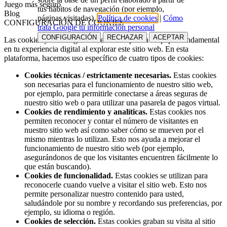
Juego más seguro
tus hábitos de navegación (por ejemplo,
Blog
páginas visitadas).
Política de cookies
|
Cómo
CONFIGURACIÓN DE COOKIES
trata Google tu información personal
CONFIGURACIÓN
RECHAZAR
ACEPTAR
Las cookies y tecnologías afines desempeñan un papel fundamental
en tu experiencia digital al explorar este sitio web. En esta
plataforma, hacemos uso específico de cuatro tipos de cookies:
Cookies técnicas / estrictamente necesarias.
Estas cookies
son necesarias para el funcionamiento de nuestro sitio web,
por ejemplo, para permitirle conectarse a áreas seguras de
nuestro sitio web o para utilizar una pasarela de pagos virtual.
Cookies de rendimiento y analíticas.
Estas cookies nos
permiten reconocer y contar el número de visitantes en
nuestro sitio web así como saber cómo se mueven por el
mismo mientras lo utilizan. Esto nos ayuda a mejorar el
funcionamiento de nuestro sitio web (por ejemplo,
asegurándonos de que los visitantes encuentren fácilmente lo
que están buscando).
Cookies de funcionalidad.
Estas cookies se utilizan para
reconocerle cuando vuelve a visitar el sitio web. Esto nos
permite personalizar nuestro contenido para usted,
saludándole por su nombre y recordando sus preferencias, por
ejemplo, su idioma o región.
Cookies de selección.
Estas cookies graban su visita al sitio