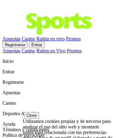
Apuestas
Casino
Ruleta en vivo
Promos
Registrarse
Entrar
Apuestas
Casino
Ruleta en Vivo
Promos
Inicio
Entrar
Registrarse
Apuestas
Casino
Deportes Actuales
Close
Utilizamos cookies propias y de terceros para
Ayuda
analizar el uso del sitio web y mostrarte
Términos y condiciones
publicidad relacionada con tus preferencias
Política de privacidad
sobre la base de un perfil elaborado a partir de