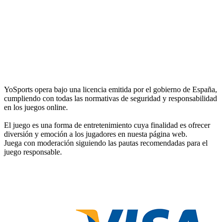
YoSports opera bajo una licencia emitida por el gobierno de España,
cumpliendo con todas las normativas de seguridad y responsabilidad
en los juegos online.
El juego es una forma de entretenimiento cuya finalidad es ofrecer
diversión y emoción a los jugadores en nuesta página web.
Juega con moderación siguiendo las pautas recomendadas para el
juego responsable.