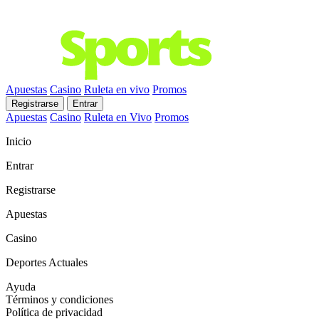
Apuestas
Casino
Ruleta en vivo
Promos
Registrarse
Entrar
Apuestas
Casino
Ruleta en Vivo
Promos
Inicio
Entrar
Registrarse
Apuestas
Casino
Deportes Actuales
Ayuda
Términos y condiciones
Política de privacidad