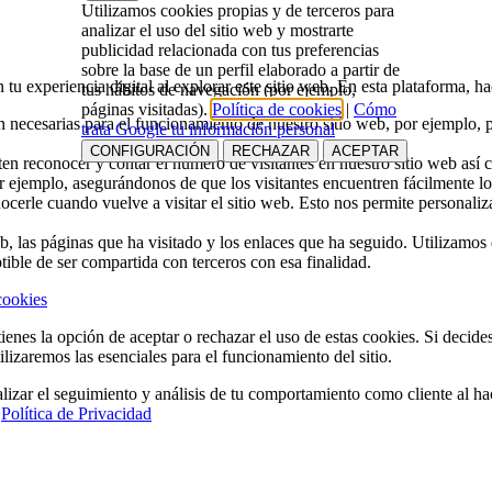
Utilizamos cookies propias y de terceros para
analizar el uso del sitio web y mostrarte
publicidad relacionada con tus preferencias
sobre la base de un perfil elaborado a partir de
u experiencia digital al explorar este sitio web. En esta plataforma, h
tus hábitos de navegación (por ejemplo,
páginas visitadas).
Política de cookies
|
Cómo
 necesarias para el funcionamiento de nuestro sitio web, por ejemplo, pa
trata Google tu información personal
CONFIGURACIÓN
RECHAZAR
ACEPTAR
en reconocer y contar el número de visitantes en nuestro sitio web así
r ejemplo, asegurándonos de que los visitantes encuentren fácilmente l
nocerle cuando vuelve a visitar el sitio web. Esto nos permite personali
eb, las páginas que ha visitado y los enlaces que ha seguido. Utilizamo
tible de ser compartida con terceros con esa finalidad.
cookies
ienes la opción de aceptar o rechazar el uso de estas cookies. Si decide
ilizaremos las esenciales para el funcionamiento del sitio.
lizar el seguimiento y análisis de tu comportamiento como cliente al hac
a
Política de Privacidad