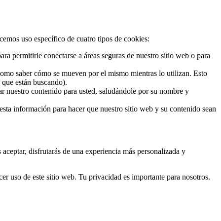
acemos uso específico de cuatro tipos de cookies:
ra permitirle conectarse a áreas seguras de nuestro sitio web o para
 como saber cómo se mueven por el mismo mientras lo utilizan. Esto
o que están buscando).
zar nuestro contenido para usted, saludándole por su nombre y
s esta información para hacer que nuestro sitio web y su contenido sean
s aceptar, disfrutarás de una experiencia más personalizada y
er uso de este sitio web. Tu privacidad es importante para nosotros.