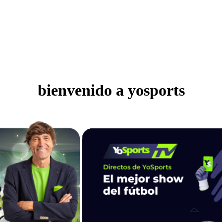
bienvenido a yosports