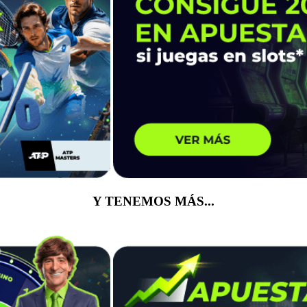
Y TENEMOS MÁS...