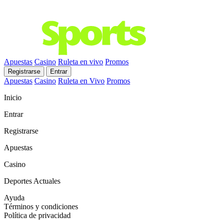
Apuestas
Casino
Ruleta en vivo
Promos
Registrarse
Entrar
Apuestas
Casino
Ruleta en Vivo
Promos
Inicio
Entrar
Registrarse
Apuestas
Casino
Deportes Actuales
Ayuda
Términos y condiciones
Política de privacidad