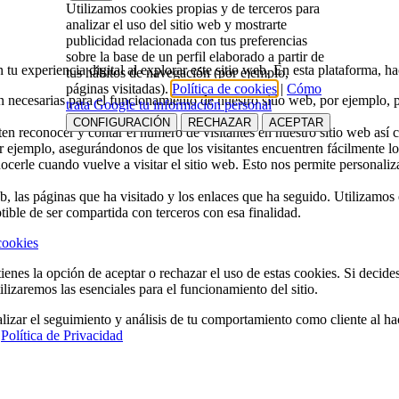
Utilizamos cookies propias y de terceros para
analizar el uso del sitio web y mostrarte
publicidad relacionada con tus preferencias
sobre la base de un perfil elaborado a partir de
u experiencia digital al explorar este sitio web. En esta plataforma, h
tus hábitos de navegación (por ejemplo,
páginas visitadas).
Política de cookies
|
Cómo
 necesarias para el funcionamiento de nuestro sitio web, por ejemplo, pa
trata Google tu información personal
CONFIGURACIÓN
RECHAZAR
ACEPTAR
en reconocer y contar el número de visitantes en nuestro sitio web así
r ejemplo, asegurándonos de que los visitantes encuentren fácilmente l
nocerle cuando vuelve a visitar el sitio web. Esto nos permite personali
eb, las páginas que ha visitado y los enlaces que ha seguido. Utilizamo
tible de ser compartida con terceros con esa finalidad.
cookies
ienes la opción de aceptar o rechazar el uso de estas cookies. Si decide
ilizaremos las esenciales para el funcionamiento del sitio.
lizar el seguimiento y análisis de tu comportamiento como cliente al hac
a
Política de Privacidad