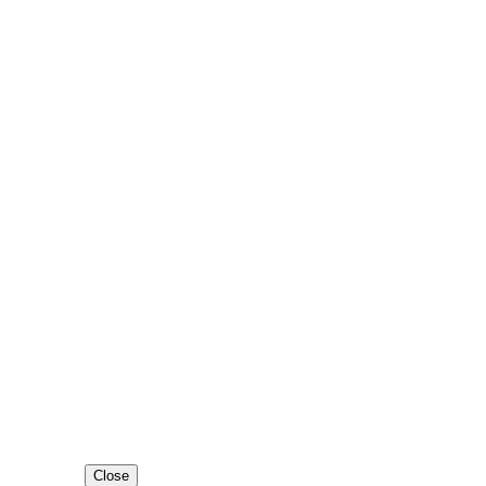
Close