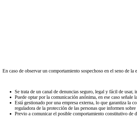
En caso de observar un comportamiento sospechoso en el seno de la emp
Se trata de un canal de denuncias seguro, legal y fácil de usar,
Puede optar por la comunicación anónima, en ese caso señale la
Está gestionado por una empresa externa, lo que garantiza la c
reguladora de la protección de las personas que informen sobre 
Previo a comunicar el posible comportamiento constitutivo de de