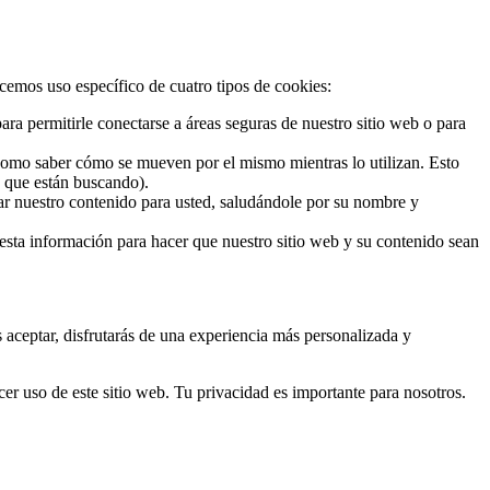
acemos uso específico de cuatro tipos de cookies:
ra permitirle conectarse a áreas seguras de nuestro sitio web o para
 como saber cómo se mueven por el mismo mientras lo utilizan. Esto
o que están buscando).
zar nuestro contenido para usted, saludándole por su nombre y
s esta información para hacer que nuestro sitio web y su contenido sean
s aceptar, disfrutarás de una experiencia más personalizada y
er uso de este sitio web. Tu privacidad es importante para nosotros.