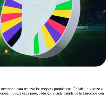
lo necesario para realizar los mejores pronósticos. Échale un vistazo a
acional. ¡Sigue cada pase, cada gol y cada parada de la Eurocopa con