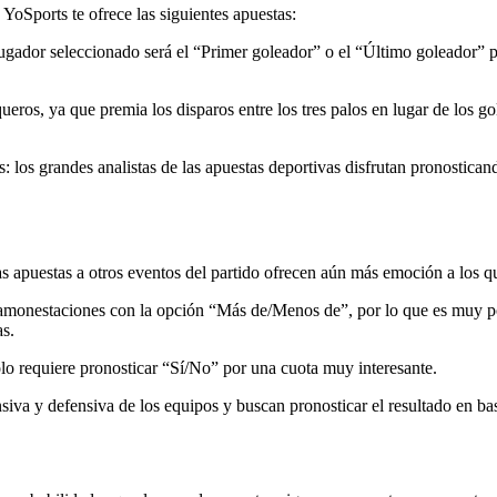
 YoSports te ofrece las siguientes apuestas:
jugador seleccionado será el “Primer goleador” o el “Último goleador” p
rqueros, ya que premia los disparos entre los tres palos en lugar de los 
: los grandes analistas de las apuestas deportivas disfrutan pronostica
las apuestas a otros eventos del partido ofrecen aún más emoción a los q
 amonestaciones con la opción “Más de/Menos de”, por lo que es muy popu
as.
olo requiere pronosticar “Sí/No” por una cuota muy interesante.
siva y defensiva de los equipos y buscan pronosticar el resultado en bas