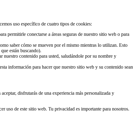
acemos uso específico de cuatro tipos de cookies:
ra permitirle conectarse a áreas seguras de nuestro sitio web o para
 como saber cómo se mueven por el mismo mientras lo utilizan. Esto
o que están buscando).
zar nuestro contenido para usted, saludándole por su nombre y
s esta información para hacer que nuestro sitio web y su contenido sean
s aceptar, disfrutarás de una experiencia más personalizada y
er uso de este sitio web. Tu privacidad es importante para nosotros.