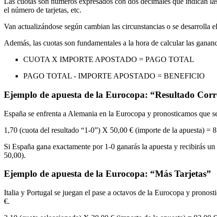
Las cuotas son números expresados con dos decimales que indican las p
el número de tarjetas, etc.
Van actualizándose según cambian las circunstancias o se desarrolla e
Además, las cuotas son fundamentales a la hora de calcular las gananc
CUOTA X IMPORTE APOSTADO = PAGO TOTAL
PAGO TOTAL - IMPORTE APOSTADO = BENEFICIO
Ejemplo de apuesta de la Eurocopa: “Resultado Corr
España se enfrenta a Alemania en la Eurocopa y pronosticamos que ser
1,70 (cuota del resultado “1-0”) X 50,00 € (importe de la apuesta) = 
Si España gana exactamente por 1-0 ganarás la apuesta y recibirás un p
50,00).
Ejemplo de apuesta de la Eurocopa: “Más Tarjetas”
Italia y Portugal se juegan el pase a octavos de la Eurocopa y prono
€.