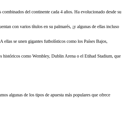
 combinados del continente cada 4 años. Ha evolucionado desde su
entan con varios títulos en su palmarés, ¡y algunas de ellas incluso
 ellas se unen gigantes futbolísticos como los Países Bajos,
adios históricos como Wembley, Dublin Arena o el Etihad Stadium, que
ramos algunas de los tipos de apuesta más populares que ofrece