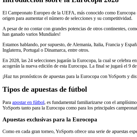
El Campeonato Europeo de la UEFA, más conocido como Eurocopa o Eu
origen para aumentar el número de selecciones y su competitividad.
A pesar de no contar con grandes potencias de otros continentes, como 
han ganado varios Mundiales!
Estamos hablando, por supuesto, de Alemania, Italia, Francia y España
Inglaterra, Portugal o Dinamarca, entre otros.
En 2028, las 24 selecciones jugarán la Eurocopa, la cual se celebra e
acogerán la nueva edición de esta Eurocopa. La final se jugará el 9 d
¡Haz tus pronósticos de apuestas para la Eurocopa con YoSports y disf
Tipos de apuestas de fútbol
Para
apostar en fútbol
, es fundamental familiarizarse con el amplísim
YoSports tanto para la Eurocopa como para los principales campeonat
Apuestas exclusivas para la Eurocopa
Como en cada gran torneo, YoSports ofrece una serie de apuestas espe