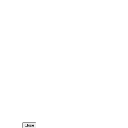
Close