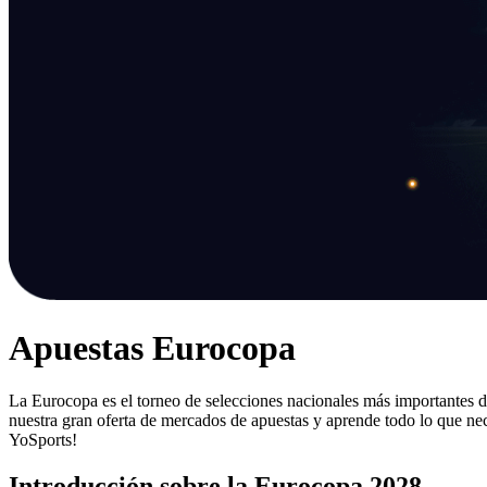
Apuestas Eurocopa
La Eurocopa es el torneo de selecciones nacionales más importantes 
nuestra gran oferta de mercados de apuestas y aprende todo lo que nec
YoSports!
Introducción sobre la Eurocopa 2028