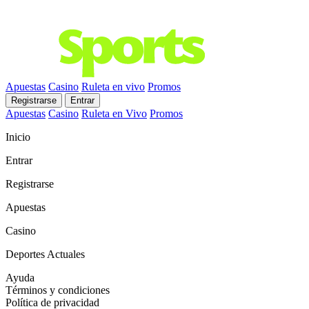
Apuestas
Casino
Ruleta en vivo
Promos
Registrarse
Entrar
Apuestas
Casino
Ruleta en Vivo
Promos
Inicio
Entrar
Registrarse
Apuestas
Casino
Deportes Actuales
Ayuda
Términos y condiciones
Política de privacidad