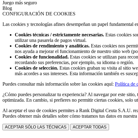
Juego más seguro
Blog
CONFIGURACIÓN DE COOKIES
Las cookies y tecnologías afines desempeñan un papel fundamental en t
Cookies técnicas / estrictamente necesarias.
Estas cookies son
utilizar una pasarela de pagos virtual.
Cookies de rendimiento y analíticas.
Estas cookies nos permit
nos ayuda a mejorar el funcionamiento de nuestro sitio web (po
Cookies de funcionalidad.
Estas cookies se utilizan para reco
recordando sus preferencias, por ejemplo, su idioma o región.
Cookies de selección.
Estas cookies graban su visita al sitio w
más acordes a sus intereses. Esta información también es suscep
Puedes consultar más información sobre las cookies aquí:
Política de 
¿Cómo puedes personalizar tu experiencia? Al navegar por este sitio, t
optimizada. En cambio, si prefieres no permitir ciertas cookies, solo ut
Al aceptar el uso de cookies permites a Rank Digital Ceuta S.A.U. rea
Puedes obtener más detalles sobre cómo tratamos tus datos en nuestr
ACEPTAR SÓLO LAS TÉCNICAS
ACEPTAR TODAS