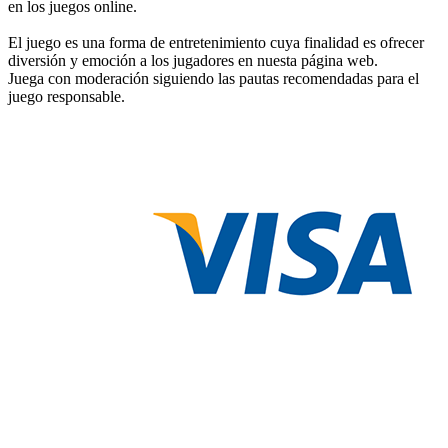
en los juegos online.
El juego es una forma de entretenimiento cuya finalidad es ofrecer
diversión y emoción a los jugadores en nuesta página web.
Juega con moderación siguiendo las pautas recomendadas para el
juego responsable.