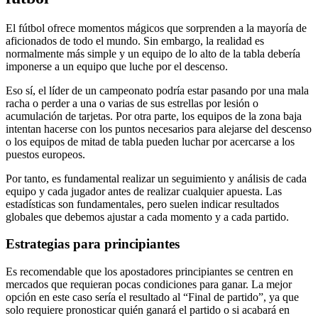
El fútbol ofrece momentos mágicos que sorprenden a la mayoría de
aficionados de todo el mundo. Sin embargo, la realidad es
normalmente más simple y un equipo de lo alto de la tabla debería
imponerse a un equipo que luche por el descenso.
Eso sí, el líder de un campeonato podría estar pasando por una mala
racha o perder a una o varias de sus estrellas por lesión o
acumulación de tarjetas. Por otra parte, los equipos de la zona baja
intentan hacerse con los puntos necesarios para alejarse del descenso
o los equipos de mitad de tabla pueden luchar por acercarse a los
puestos europeos.
Por tanto, es fundamental realizar un seguimiento y análisis de cada
equipo y cada jugador antes de realizar cualquier apuesta. Las
estadísticas son fundamentales, pero suelen indicar resultados
globales que debemos ajustar a cada momento y a cada partido.
Estrategias para principiantes
Es recomendable que los apostadores principiantes se centren en
mercados que requieran pocas condiciones para ganar. La mejor
opción en este caso sería el resultado al “Final de partido”, ya que
solo requiere pronosticar quién ganará el partido o si acabará en