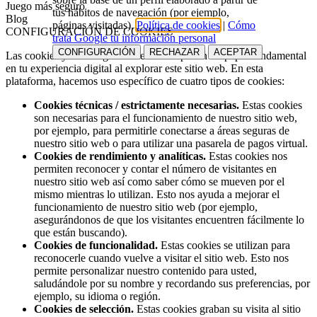
Juego más seguro
tus hábitos de navegación (por ejemplo,
Blog
páginas visitadas).
Política de cookies
|
Cómo
CONFIGURACIÓN DE COOKIES
trata Google tu información personal
CONFIGURACIÓN
RECHAZAR
ACEPTAR
Las cookies y tecnologías afines desempeñan un papel fundamental
en tu experiencia digital al explorar este sitio web. En esta
plataforma, hacemos uso específico de cuatro tipos de cookies:
Cookies técnicas / estrictamente necesarias.
Estas cookies
son necesarias para el funcionamiento de nuestro sitio web,
por ejemplo, para permitirle conectarse a áreas seguras de
nuestro sitio web o para utilizar una pasarela de pagos virtual.
Cookies de rendimiento y analíticas.
Estas cookies nos
permiten reconocer y contar el número de visitantes en
nuestro sitio web así como saber cómo se mueven por el
mismo mientras lo utilizan. Esto nos ayuda a mejorar el
funcionamiento de nuestro sitio web (por ejemplo,
asegurándonos de que los visitantes encuentren fácilmente lo
que están buscando).
Cookies de funcionalidad.
Estas cookies se utilizan para
reconocerle cuando vuelve a visitar el sitio web. Esto nos
permite personalizar nuestro contenido para usted,
saludándole por su nombre y recordando sus preferencias, por
ejemplo, su idioma o región.
Cookies de selección.
Estas cookies graban su visita al sitio