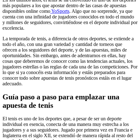
más populares a los que apostar dentro de las casas de apuestas
disponibles online como
YoSports
. Algo que no sorprende, ya que
cuenta con una infinidad de jugadores conocidos en todo el mundo
y millones de seguidores, convirtiéndose en el deporte individual por
excelencia.
La temporada de tenis, a diferencia de otros deportes, se extiende a
todo el año, con una gran variedad y cantidad de torneos que
ofrecen a los seguidores del deporte, y de las apuestas, miles de
oportunidades. Sin embargo, antes de adentrarnos en ellas, hay
cosas que deberemos de conocer como las tendencias actuales, los
jugadores estrellas o las reglas de cada una de las competiciones. Por
lo que si ya conocéis esta información y estáis preparados para
conocer todo sobre apuestas de tenis pronósticos estáis en el lugar
adecuado.
Guía paso a paso para emplazar una
apuesta de tenis
El tenis es uno de los deportes que, a pesar de ser un deporte
individual en esencia, conecta de una manera muy estrecha a los
jugadores y a sus seguidores. Jugado por primera vez en Francia e
Inglaterra en el siglo XII, se extendió de manera rápida al resto del