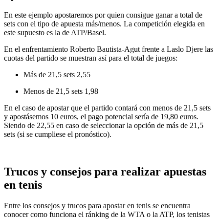
En este ejemplo apostaremos por quien consigue ganar a total de
sets con el tipo de apuesta más/menos. La competición elegida en
este supuesto es la de ATP/Basel.
En el enfrentamiento Roberto Bautista-Agut frente a Laslo Djere las
cuotas del partido se muestran así para el total de juegos:
Más de 21,5 sets 2,55
Menos de 21,5 sets 1,98
En el caso de apostar que el partido contará con menos de 21,5 sets
y apostásemos 10 euros, el pago potencial sería de 19,80 euros.
Siendo de 22,55 en caso de seleccionar la opción de más de 21,5
sets (si se cumpliese el pronóstico).
Trucos y consejos para realizar apuestas
en tenis
Entre los consejos y trucos para apostar en tenis se encuentra
conocer como funciona el ránking de la WTA o la ATP, los tenistas