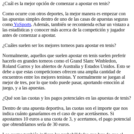
¿Cuál es la mejor opción de comenzar a apostar en tenis?
Como ocurre con otros deportes, la mejor manera es empezar con
las apuestas simples dentro de uno de las casas de apuestas seguras
como
YoSports
. Además, también se recomienda echar un vistazo a
las estadísticas y conocer más acerca de la competición y jugador
antes de comenzar a apostar.
¿Cuáles suelen ser los mejores torneos para apostar en tenis?
Normalmente, aquellos que suelen apostar en tenis suelen preferir
hacerlo en grandes torneos como el Grand Slam: Winbledon,
Roland Garros y los abiertos de Australia y Estados Unidos. Esto se
debe a que estas competiciones ofrecen una amplia cantidad de
encuentros entre los mejores tenistas. Y normalmente se juegan al
mejor de tres, por lo que todo puede pasar, aportando emoción al
juego, y a las apuestas.
¿Qué son las cuotas y los pagos potenciales en las apuestas de tenis?
Dentro de una apuesta deportiva, las cuotas son el importe que nos
indica cuánto ganaríamos en el caso de que acertásemos. Si
apostamos 10 euros a una cuota de 3, y acertamos, el pago potencial
que obtendríamos sería de 30 euros.