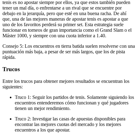
tenis es no apostar siempre por ellos, ya que estos también pueden
tener un mal día, o enfrentarse a un rival que se encuentre por
debajo en la jerarquía, pero que esté en una buena racha. De ahí
que, una de las mejores maneras de apostar tenis es apostar a que
uno de los favoritos perderá su primer set. Esta estrategia suele
funcionar en torneos de gran importancia como el Grand Slam o el
Máster 1000, y siempre con una cuota inferior a 1.40.
Consejo 5: Los encuentros en tierra batida suelen resolverse con una
puntuación más baja, a pesar de ser más largos, que los de pista
rápida.
Trucos
Entre los trucos para obtener mejores resultados se encuentran los
siguientes:
Truco 1: Seguir los partidos de tenis. Solamente siguiendo los
encuentros entenderemos cómo funcionan y qué jugadores
tienen un mejor rendimiento.
Truco 2: Investigar las casas de apuestas disponibles para
encontrar las mejores cuotas del mercado y los mejores
encuentros a los que apostar.