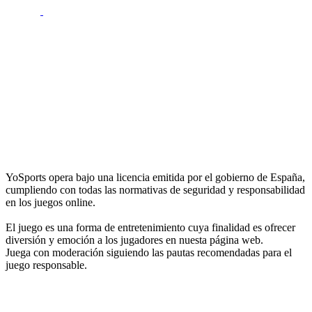
YoSports opera bajo una licencia emitida por el gobierno de España,
cumpliendo con todas las normativas de seguridad y responsabilidad
en los juegos online.
El juego es una forma de entretenimiento cuya finalidad es ofrecer
diversión y emoción a los jugadores en nuesta página web.
Juega con moderación siguiendo las pautas recomendadas para el
juego responsable.