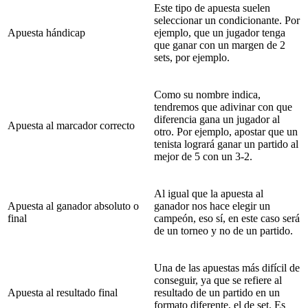
Este tipo de apuesta suelen
seleccionar un condicionante. Por
Apuesta hándicap
ejemplo, que un jugador tenga
que ganar con un margen de 2
sets, por ejemplo.
Como su nombre indica,
tendremos que adivinar con que
diferencia gana un jugador al
Apuesta al marcador correcto
otro. Por ejemplo, apostar que un
tenista logrará ganar un partido al
mejor de 5 con un 3-2.
Al igual que la apuesta al
Apuesta al ganador absoluto o
ganador nos hace elegir un
final
campeón, eso sí, en este caso será
de un torneo y no de un partido.
Una de las apuestas más difícil de
conseguir, ya que se refiere al
Apuesta al resultado final
resultado de un partido en un
formato diferente, el de set. Es