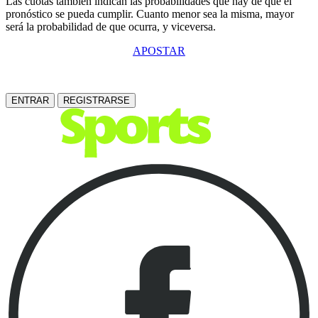
Las cuotas también indican las probabilidades que hay de que el
pronóstico se pueda cumplir. Cuanto menor sea la misma, mayor
será la probabilidad de que ocurra, y viceversa.
APOSTAR
ENTRAR
REGISTRARSE