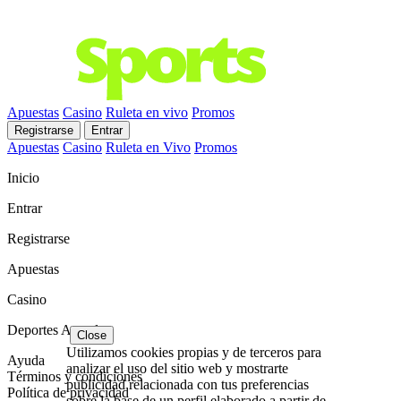
Apuestas
Casino
Ruleta en vivo
Promos
Registrarse
Entrar
Apuestas
Casino
Ruleta en Vivo
Promos
Inicio
Entrar
Registrarse
Apuestas
Casino
Deportes Actuales
Close
Utilizamos cookies propias y de terceros para
Ayuda
analizar el uso del sitio web y mostrarte
Términos y condiciones
publicidad relacionada con tus preferencias
Política de privacidad
sobre la base de un perfil elaborado a partir de