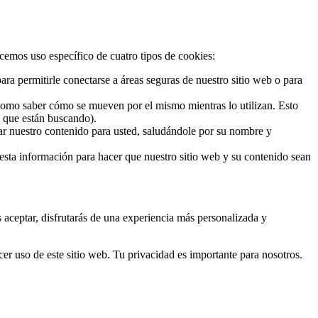
acemos uso específico de cuatro tipos de cookies:
ra permitirle conectarse a áreas seguras de nuestro sitio web o para
 como saber cómo se mueven por el mismo mientras lo utilizan. Esto
o que están buscando).
zar nuestro contenido para usted, saludándole por su nombre y
s esta información para hacer que nuestro sitio web y su contenido sean
s aceptar, disfrutarás de una experiencia más personalizada y
er uso de este sitio web. Tu privacidad es importante para nosotros.