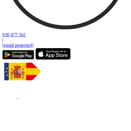
930 477 562
|
[email protected]