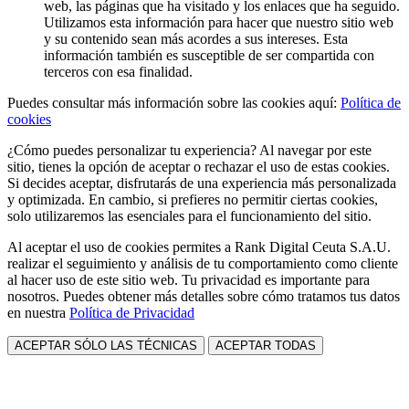
web, las páginas que ha visitado y los enlaces que ha seguido.
Utilizamos esta información para hacer que nuestro sitio web
y su contenido sean más acordes a sus intereses. Esta
información también es susceptible de ser compartida con
terceros con esa finalidad.
Puedes consultar más información sobre las cookies aquí:
Política de
cookies
¿Cómo puedes personalizar tu experiencia? Al navegar por este
sitio, tienes la opción de aceptar o rechazar el uso de estas cookies.
Si decides aceptar, disfrutarás de una experiencia más personalizada
y optimizada. En cambio, si prefieres no permitir ciertas cookies,
solo utilizaremos las esenciales para el funcionamiento del sitio.
Al aceptar el uso de cookies permites a Rank Digital Ceuta S.A.U.
realizar el seguimiento y análisis de tu comportamiento como cliente
al hacer uso de este sitio web. Tu privacidad es importante para
nosotros. Puedes obtener más detalles sobre cómo tratamos tus datos
en nuestra
Política de Privacidad
ACEPTAR SÓLO LAS TÉCNICAS
ACEPTAR TODAS