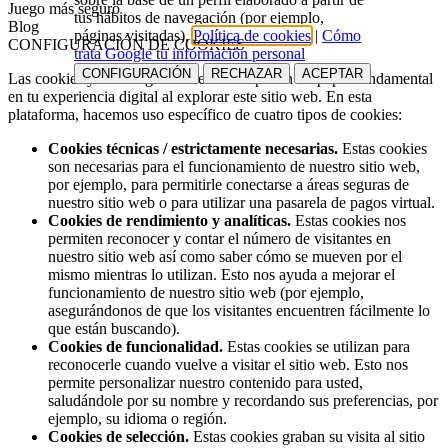
Juego más seguro
tus hábitos de navegación (por ejemplo,
Blog
páginas visitadas).
Política de cookies
|
Cómo
CONFIGURACIÓN DE COOKIES
trata Google tu información personal
CONFIGURACIÓN
RECHAZAR
ACEPTAR
Las cookies y tecnologías afines desempeñan un papel fundamental
en tu experiencia digital al explorar este sitio web. En esta
plataforma, hacemos uso específico de cuatro tipos de cookies:
Cookies técnicas / estrictamente necesarias.
Estas cookies
son necesarias para el funcionamiento de nuestro sitio web,
por ejemplo, para permitirle conectarse a áreas seguras de
nuestro sitio web o para utilizar una pasarela de pagos virtual.
Cookies de rendimiento y analíticas.
Estas cookies nos
permiten reconocer y contar el número de visitantes en
nuestro sitio web así como saber cómo se mueven por el
mismo mientras lo utilizan. Esto nos ayuda a mejorar el
funcionamiento de nuestro sitio web (por ejemplo,
asegurándonos de que los visitantes encuentren fácilmente lo
que están buscando).
Cookies de funcionalidad.
Estas cookies se utilizan para
reconocerle cuando vuelve a visitar el sitio web. Esto nos
permite personalizar nuestro contenido para usted,
saludándole por su nombre y recordando sus preferencias, por
ejemplo, su idioma o región.
Cookies de selección.
Estas cookies graban su visita al sitio