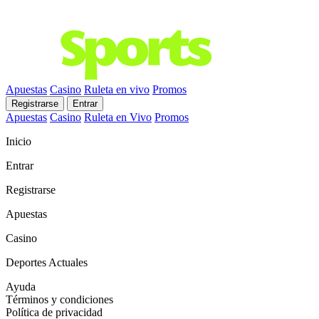
Apuestas
Casino
Ruleta en vivo
Promos
Registrarse
Entrar
Apuestas
Casino
Ruleta en Vivo
Promos
Inicio
Entrar
Registrarse
Apuestas
Casino
Deportes Actuales
Ayuda
Términos y condiciones
Política de privacidad