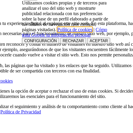
Utilizamos cookies propias y de terceros para
analizar el uso del sitio web y mostrarte
publicidad relacionada con tus preferencias
sobre la base de un perfil elaborado a partir de
u experiencia digital al explorar este sitio web. En esta plataforma, h
tus hábitos de navegación (por ejemplo,
páginas visitadas).
Política de cookies
|
Cómo
 necesarias para el funcionamiento de nuestro sitio web, por ejemplo, pa
trata Google tu información personal
CONFIGURACIÓN
RECHAZAR
ACEPTAR
en reconocer y contar el número de visitantes en nuestro sitio web así
r ejemplo, asegurándonos de que los visitantes encuentren fácilmente l
nocerle cuando vuelve a visitar el sitio web. Esto nos permite personali
eb, las páginas que ha visitado y los enlaces que ha seguido. Utilizamo
tible de ser compartida con terceros con esa finalidad.
cookies
ienes la opción de aceptar o rechazar el uso de estas cookies. Si decide
ilizaremos las esenciales para el funcionamiento del sitio.
lizar el seguimiento y análisis de tu comportamiento como cliente al hac
a
Política de Privacidad