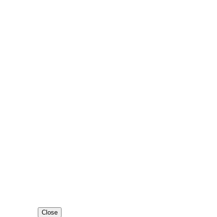
Close