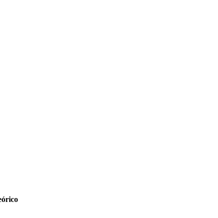
órico