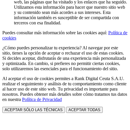
web, las páginas que ha visitado y los enlaces que ha seguido.
Utilizamos esta información para hacer que nuestro sitio web
y su contenido sean más acordes a sus intereses. Esta
información también es susceptible de ser compartida con
terceros con esa finalidad.
Puedes consultar más información sobre las cookies aquí:
Política de
cookies
¿Cómo puedes personalizar tu experiencia? Al navegar por este
sitio, tienes la opción de aceptar o rechazar el uso de estas cookies.
Si decides aceptar, disfrutarás de una experiencia más personalizada
y optimizada. En cambio, si prefieres no permitir ciertas cookies,
solo utilizaremos las esenciales para el funcionamiento del sitio.
Al aceptar el uso de cookies permites a Rank Digital Ceuta S.A.U.
realizar el seguimiento y análisis de tu comportamiento como cliente
al hacer uso de este sitio web. Tu privacidad es importante para
nosotros. Puedes obtener más detalles sobre cómo tratamos tus datos
en nuestra
Política de Privacidad
ACEPTAR SÓLO LAS TÉCNICAS
ACEPTAR TODAS