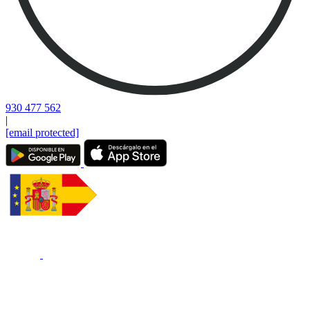
930 477 562
|
[email protected]