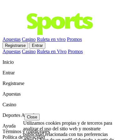
Apuestas
Casino
Ruleta en vivo
Promos
Registrarse
Entrar
Apuestas
Casino
Ruleta en Vivo
Promos
Inicio
Entrar
Registrarse
Apuestas
Casino
Deportes Actuales
Close
Utilizamos cookies propias y de terceros para
Ayuda
analizar el uso del sitio web y mostrarte
Términos y condiciones
publicidad relacionada con tus preferencias
Política de privacidad
sobre la base de un perfil elaborado a partir de