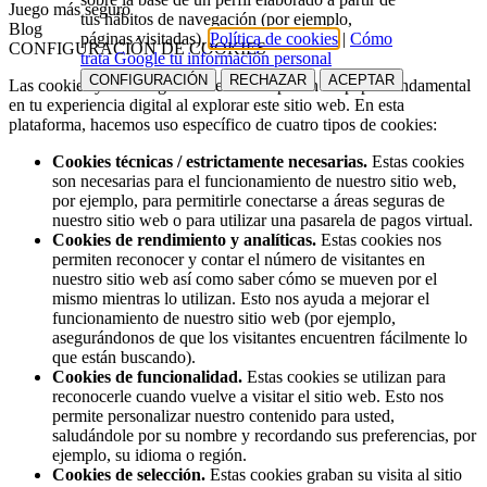
Juego más seguro
tus hábitos de navegación (por ejemplo,
Blog
páginas visitadas).
Política de cookies
|
Cómo
CONFIGURACIÓN DE COOKIES
trata Google tu información personal
CONFIGURACIÓN
RECHAZAR
ACEPTAR
Las cookies y tecnologías afines desempeñan un papel fundamental
en tu experiencia digital al explorar este sitio web. En esta
plataforma, hacemos uso específico de cuatro tipos de cookies:
Cookies técnicas / estrictamente necesarias.
Estas cookies
son necesarias para el funcionamiento de nuestro sitio web,
por ejemplo, para permitirle conectarse a áreas seguras de
nuestro sitio web o para utilizar una pasarela de pagos virtual.
Cookies de rendimiento y analíticas.
Estas cookies nos
permiten reconocer y contar el número de visitantes en
nuestro sitio web así como saber cómo se mueven por el
mismo mientras lo utilizan. Esto nos ayuda a mejorar el
funcionamiento de nuestro sitio web (por ejemplo,
asegurándonos de que los visitantes encuentren fácilmente lo
que están buscando).
Cookies de funcionalidad.
Estas cookies se utilizan para
reconocerle cuando vuelve a visitar el sitio web. Esto nos
permite personalizar nuestro contenido para usted,
saludándole por su nombre y recordando sus preferencias, por
ejemplo, su idioma o región.
Cookies de selección.
Estas cookies graban su visita al sitio