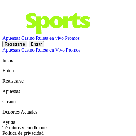
Apuestas
Casino
Ruleta en vivo
Promos
Registrarse
Entrar
Apuestas
Casino
Ruleta en Vivo
Promos
Inicio
Entrar
Registrarse
Apuestas
Casino
Deportes Actuales
Ayuda
Términos y condiciones
Política de privacidad