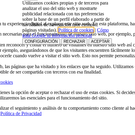
Utilizamos cookies propias y de terceros para
analizar el uso del sitio web y mostrarte
publicidad relacionada con tus preferencias
sobre la base de un perfil elaborado a partir de
u experiencia digital al explorar este sitio web. En esta plataforma, h
tus hábitos de navegación (por ejemplo,
páginas visitadas).
Política de cookies
|
Cómo
 necesarias para el funcionamiento de nuestro sitio web, por ejemplo, pa
trata Google tu información personal
CONFIGURACIÓN
RECHAZAR
ACEPTAR
en reconocer y contar el número de visitantes en nuestro sitio web así
r ejemplo, asegurándonos de que los visitantes encuentren fácilmente l
nocerle cuando vuelve a visitar el sitio web. Esto nos permite personali
eb, las páginas que ha visitado y los enlaces que ha seguido. Utilizamo
tible de ser compartida con terceros con esa finalidad.
cookies
ienes la opción de aceptar o rechazar el uso de estas cookies. Si decide
ilizaremos las esenciales para el funcionamiento del sitio.
lizar el seguimiento y análisis de tu comportamiento como cliente al hac
a
Política de Privacidad