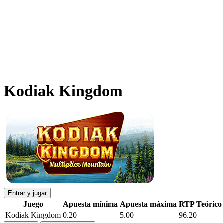
Kodiak Kingdom
Entrar y jugar
Juego
Apuesta mínima
Apuesta máxima
RTP Teórico
Kodiak Kingdom
0.20
5.00
96.20