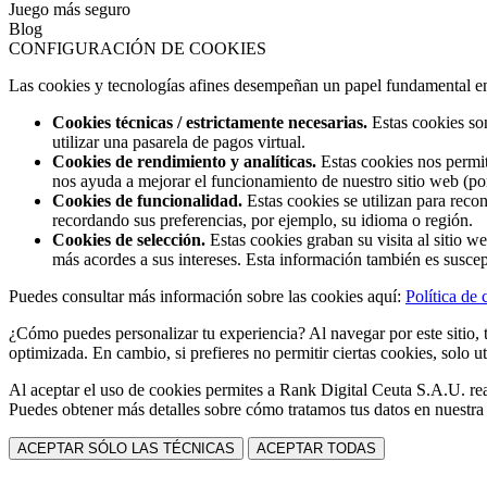
Juego más seguro
Blog
CONFIGURACIÓN DE COOKIES
Las cookies y tecnologías afines desempeñan un papel fundamental en t
Cookies técnicas / estrictamente necesarias.
Estas cookies son
utilizar una pasarela de pagos virtual.
Cookies de rendimiento y analíticas.
Estas cookies nos permit
nos ayuda a mejorar el funcionamiento de nuestro sitio web (po
Cookies de funcionalidad.
Estas cookies se utilizan para reco
recordando sus preferencias, por ejemplo, su idioma o región.
Cookies de selección.
Estas cookies graban su visita al sitio w
más acordes a sus intereses. Esta información también es suscep
Puedes consultar más información sobre las cookies aquí:
Política de 
¿Cómo puedes personalizar tu experiencia? Al navegar por este sitio, t
optimizada. En cambio, si prefieres no permitir ciertas cookies, solo ut
Al aceptar el uso de cookies permites a Rank Digital Ceuta S.A.U. rea
Puedes obtener más detalles sobre cómo tratamos tus datos en nuestr
ACEPTAR SÓLO LAS TÉCNICAS
ACEPTAR TODAS