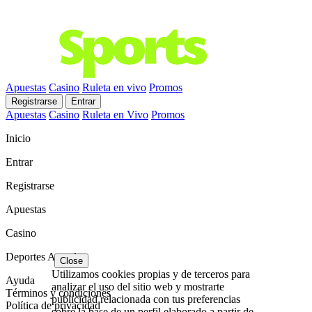
Apuestas
Casino
Ruleta en vivo
Promos
Registrarse
Entrar
Apuestas
Casino
Ruleta en Vivo
Promos
Inicio
Entrar
Registrarse
Apuestas
Casino
Deportes Actuales
Close
Utilizamos cookies propias y de terceros para
Ayuda
analizar el uso del sitio web y mostrarte
Términos y condiciones
publicidad relacionada con tus preferencias
Política de privacidad
sobre la base de un perfil elaborado a partir de