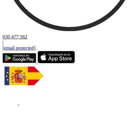
930 477 562
|
[email protected]