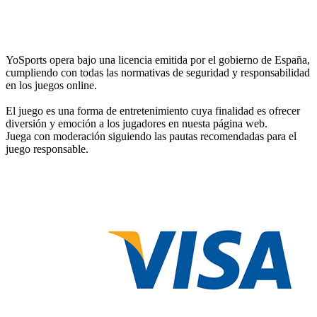
YoSports opera bajo una licencia emitida por el gobierno de España,
cumpliendo con todas las normativas de seguridad y responsabilidad
en los juegos online.
El juego es una forma de entretenimiento cuya finalidad es ofrecer
diversión y emoción a los jugadores en nuesta página web.
Juega con moderación siguiendo las pautas recomendadas para el
juego responsable.