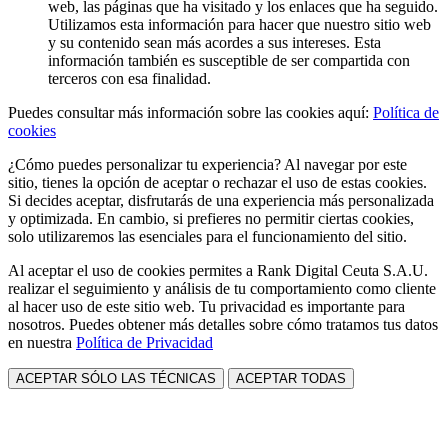
web, las páginas que ha visitado y los enlaces que ha seguido.
Utilizamos esta información para hacer que nuestro sitio web
y su contenido sean más acordes a sus intereses. Esta
información también es susceptible de ser compartida con
terceros con esa finalidad.
Puedes consultar más información sobre las cookies aquí:
Política de
cookies
¿Cómo puedes personalizar tu experiencia? Al navegar por este
sitio, tienes la opción de aceptar o rechazar el uso de estas cookies.
Si decides aceptar, disfrutarás de una experiencia más personalizada
y optimizada. En cambio, si prefieres no permitir ciertas cookies,
solo utilizaremos las esenciales para el funcionamiento del sitio.
Al aceptar el uso de cookies permites a Rank Digital Ceuta S.A.U.
realizar el seguimiento y análisis de tu comportamiento como cliente
al hacer uso de este sitio web. Tu privacidad es importante para
nosotros. Puedes obtener más detalles sobre cómo tratamos tus datos
en nuestra
Política de Privacidad
ACEPTAR SÓLO LAS TÉCNICAS
ACEPTAR TODAS