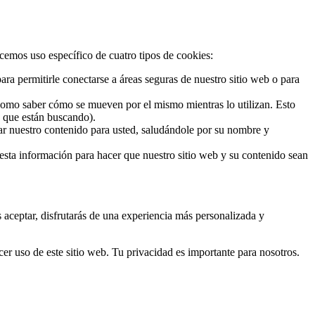
acemos uso específico de cuatro tipos de cookies:
ra permitirle conectarse a áreas seguras de nuestro sitio web o para
 como saber cómo se mueven por el mismo mientras lo utilizan. Esto
o que están buscando).
zar nuestro contenido para usted, saludándole por su nombre y
s esta información para hacer que nuestro sitio web y su contenido sean
s aceptar, disfrutarás de una experiencia más personalizada y
er uso de este sitio web. Tu privacidad es importante para nosotros.