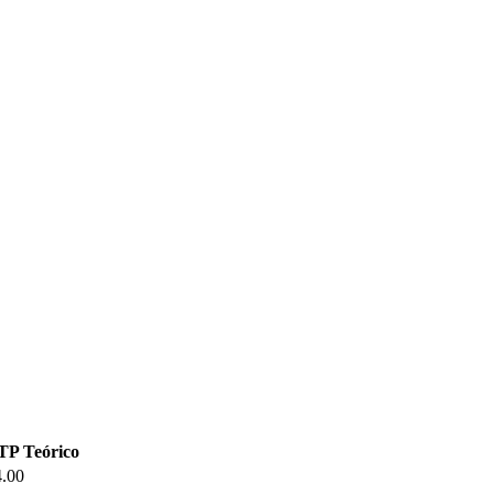
TP Teórico
4.00