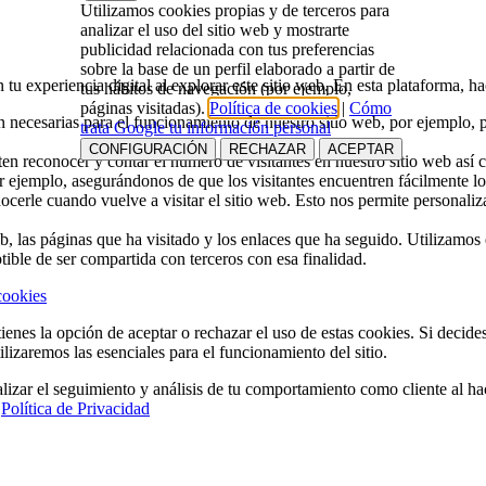
Utilizamos cookies propias y de terceros para
analizar el uso del sitio web y mostrarte
publicidad relacionada con tus preferencias
sobre la base de un perfil elaborado a partir de
u experiencia digital al explorar este sitio web. En esta plataforma, h
tus hábitos de navegación (por ejemplo,
páginas visitadas).
Política de cookies
|
Cómo
 necesarias para el funcionamiento de nuestro sitio web, por ejemplo, pa
trata Google tu información personal
CONFIGURACIÓN
RECHAZAR
ACEPTAR
en reconocer y contar el número de visitantes en nuestro sitio web así
r ejemplo, asegurándonos de que los visitantes encuentren fácilmente l
nocerle cuando vuelve a visitar el sitio web. Esto nos permite personali
eb, las páginas que ha visitado y los enlaces que ha seguido. Utilizamo
tible de ser compartida con terceros con esa finalidad.
cookies
ienes la opción de aceptar o rechazar el uso de estas cookies. Si decide
ilizaremos las esenciales para el funcionamiento del sitio.
lizar el seguimiento y análisis de tu comportamiento como cliente al hac
a
Política de Privacidad