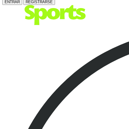
ENTRAR
REGISTRARSE