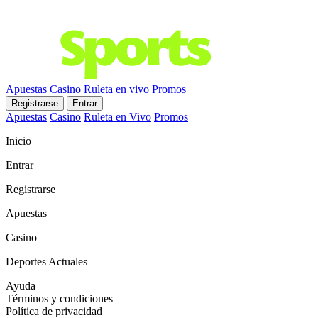
Apuestas
Casino
Ruleta en vivo
Promos
Registrarse
Entrar
Apuestas
Casino
Ruleta en Vivo
Promos
Inicio
Entrar
Registrarse
Apuestas
Casino
Deportes Actuales
Ayuda
Términos y condiciones
Política de privacidad