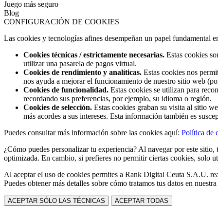
Juego más seguro
Blog
CONFIGURACIÓN DE COOKIES
Las cookies y tecnologías afines desempeñan un papel fundamental en t
Cookies técnicas / estrictamente necesarias.
Estas cookies son
utilizar una pasarela de pagos virtual.
Cookies de rendimiento y analíticas.
Estas cookies nos permit
nos ayuda a mejorar el funcionamiento de nuestro sitio web (po
Cookies de funcionalidad.
Estas cookies se utilizan para reco
recordando sus preferencias, por ejemplo, su idioma o región.
Cookies de selección.
Estas cookies graban su visita al sitio w
más acordes a sus intereses. Esta información también es suscep
Puedes consultar más información sobre las cookies aquí:
Política de 
¿Cómo puedes personalizar tu experiencia? Al navegar por este sitio, t
optimizada. En cambio, si prefieres no permitir ciertas cookies, solo ut
Al aceptar el uso de cookies permites a Rank Digital Ceuta S.A.U. rea
Puedes obtener más detalles sobre cómo tratamos tus datos en nuestr
ACEPTAR SÓLO LAS TÉCNICAS
ACEPTAR TODAS