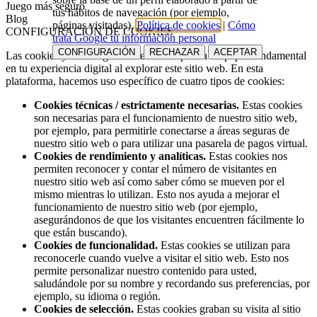
Juego más seguro
tus hábitos de navegación (por ejemplo,
Blog
páginas visitadas).
Política de cookies
|
Cómo
CONFIGURACIÓN DE COOKIES
trata Google tu información personal
CONFIGURACIÓN
RECHAZAR
ACEPTAR
Las cookies y tecnologías afines desempeñan un papel fundamental
en tu experiencia digital al explorar este sitio web. En esta
plataforma, hacemos uso específico de cuatro tipos de cookies:
Cookies técnicas / estrictamente necesarias.
Estas cookies
son necesarias para el funcionamiento de nuestro sitio web,
por ejemplo, para permitirle conectarse a áreas seguras de
nuestro sitio web o para utilizar una pasarela de pagos virtual.
Cookies de rendimiento y analíticas.
Estas cookies nos
permiten reconocer y contar el número de visitantes en
nuestro sitio web así como saber cómo se mueven por el
mismo mientras lo utilizan. Esto nos ayuda a mejorar el
funcionamiento de nuestro sitio web (por ejemplo,
asegurándonos de que los visitantes encuentren fácilmente lo
que están buscando).
Cookies de funcionalidad.
Estas cookies se utilizan para
reconocerle cuando vuelve a visitar el sitio web. Esto nos
permite personalizar nuestro contenido para usted,
saludándole por su nombre y recordando sus preferencias, por
ejemplo, su idioma o región.
Cookies de selección.
Estas cookies graban su visita al sitio