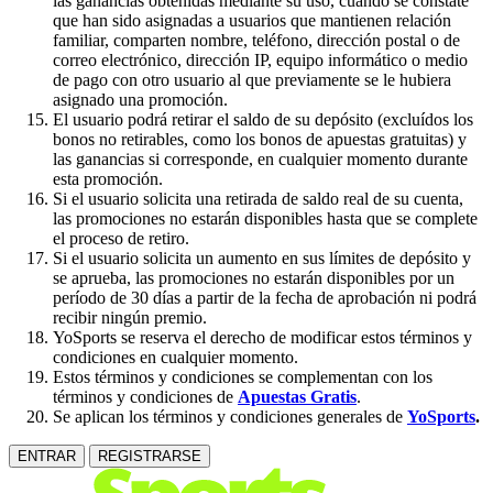
las ganancias obtenidas mediante su uso, cuando se constate
que han sido asignadas a usuarios que mantienen relación
familiar, comparten nombre, teléfono, dirección postal o de
correo electrónico, dirección IP, equipo informático o medio
de pago con otro usuario al que previamente se le hubiera
asignado una promoción.
El usuario podrá retirar el saldo de su depósito (excluídos los
bonos no retirables, como los bonos de apuestas gratuitas) y
las ganancias si corresponde, en cualquier momento durante
esta promoción.
Si el usuario solicita una retirada de saldo real de su cuenta,
las promociones no estarán disponibles hasta que se complete
el proceso de retiro.
Si el usuario solicita un aumento en sus límites de depósito y
se aprueba, las promociones no estarán disponibles por un
período de 30 días a partir de la fecha de aprobación ni podrá
recibir ningún premio.
YoSports se reserva el derecho de modificar estos términos y
condiciones en cualquier momento.
Estos términos y condiciones se complementan con los
términos y condiciones de
Apuestas Gratis
.
Se aplican los términos y condiciones generales de
YoSports
.
ENTRAR
REGISTRARSE