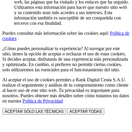
web, las páginas que ha visitado y los enlaces que ha seguido.
Utilizamos esta información para hacer que nuestro sitio web
y su contenido sean más acordes a sus intereses. Esta
información también es susceptible de ser compartida con
terceros con esa finalidad.
Puedes consultar más información sobre las cookies aquí:
Política de
cookies
¿Cómo puedes personalizar tu experiencia? Al navegar por este
sitio, tienes la opción de aceptar o rechazar el uso de estas cookies.
Si decides aceptar, disfrutarás de una experiencia más personalizada
y optimizada. En cambio, si prefieres no permitir ciertas cookies,
solo utilizaremos las esenciales para el funcionamiento del sitio.
Al aceptar el uso de cookies permites a Rank Digital Ceuta S.A.U.
realizar el seguimiento y análisis de tu comportamiento como cliente
al hacer uso de este sitio web. Tu privacidad es importante para
nosotros. Puedes obtener más detalles sobre cómo tratamos tus datos
en nuestra
Política de Privacidad
ACEPTAR SÓLO LAS TÉCNICAS
ACEPTAR TODAS