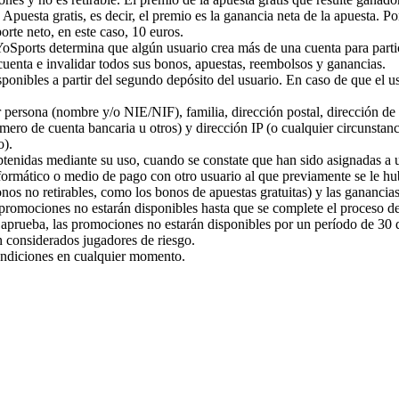
 Apuesta gratis, es decir, el premio es la ganancia neta de la apuesta. P
orte neto, en este caso, 10 euros.
YoSports determina que algún usuario crea más de una cuenta para parti
cuenta e invalidar todos sus bonos, apuestas, reembolsos y ganancias.
ponibles a partir del segundo depósito del usuario. En caso de que el u
or persona (nombre y/o NIE/NIF), familia, dirección postal, dirección d
 número de cuenta bancaria u otros) y dirección IP (o cualquier circunsta
o).
obtenidas mediante su uso, cuando se constate que han sido asignadas a 
informático o medio de pago con otro usuario al que previamente se le 
 bonos no retirables, como los bonos de apuestas gratuitas) y las gananc
as promociones no estarán disponibles hasta que se complete el proceso de
e aprueba, las promociones no estarán disponibles por un período de 30 d
n considerados jugadores de riesgo.
condiciones en cualquier momento.