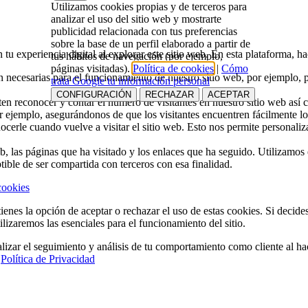
Utilizamos cookies propias y de terceros para
analizar el uso del sitio web y mostrarte
publicidad relacionada con tus preferencias
sobre la base de un perfil elaborado a partir de
u experiencia digital al explorar este sitio web. En esta plataforma, h
tus hábitos de navegación (por ejemplo,
páginas visitadas).
Política de cookies
|
Cómo
 necesarias para el funcionamiento de nuestro sitio web, por ejemplo, pa
trata Google tu información personal
CONFIGURACIÓN
RECHAZAR
ACEPTAR
en reconocer y contar el número de visitantes en nuestro sitio web así
r ejemplo, asegurándonos de que los visitantes encuentren fácilmente l
nocerle cuando vuelve a visitar el sitio web. Esto nos permite personali
eb, las páginas que ha visitado y los enlaces que ha seguido. Utilizamo
tible de ser compartida con terceros con esa finalidad.
cookies
ienes la opción de aceptar o rechazar el uso de estas cookies. Si decide
ilizaremos las esenciales para el funcionamiento del sitio.
lizar el seguimiento y análisis de tu comportamiento como cliente al hac
a
Política de Privacidad