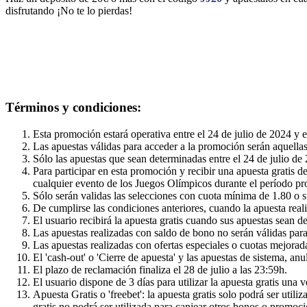
disfrutando ¡No te lo pierdas!
Términos y condiciones:
Esta promoción estará operativa entre el 24 de julio de 2024 y e
Las apuestas válidas para acceder a la promoción serán aquella
Sólo las apuestas que sean determinadas entre el 24 de julio de
Para participar en esta promoción y recibir una apuesta gratis
cualquier evento de los Juegos Olímpicos durante el período p
Sólo serán validas las selecciones con cuota mínima de 1.80 o s
De cumplirse las condiciones anteriores, cuando la apuesta real
El usuario recibirá la apuesta gratis cuando sus apuestas sean de
Las apuestas realizadas con saldo de bono no serán válidas par
Las apuestas realizadas con ofertas especiales o cuotas mejorad
El 'cash-out' o 'Cierre de apuesta' y las apuestas de sistema, a
El plazo de reclamación finaliza el 28 de julio a las 23:59h.
El usuario dispone de 3 días para utilizar la apuesta gratis una 
Apuesta Gratis o 'freebet': la apuesta gratis solo podrá ser uti
gratis no podrá ser utilizada para canjear otros bonos o promocio