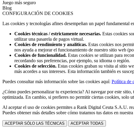
Juego más seguro
Blog
CONFIGURACIÓN DE COOKIES
Las cookies y tecnologías afines desempeñan un papel fundamental en t
Cookies técnicas / estrictamente necesarias.
Estas cookies son
utilizar una pasarela de pagos virtual.
Cookies de rendimiento y analíticas.
Estas cookies nos permit
nos ayuda a mejorar el funcionamiento de nuestro sitio web (po
Cookies de funcionalidad.
Estas cookies se utilizan para reco
recordando sus preferencias, por ejemplo, su idioma o región.
Cookies de selección.
Estas cookies graban su visita al sitio w
más acordes a sus intereses. Esta información también es suscep
Puedes consultar más información sobre las cookies aquí:
Política de 
¿Cómo puedes personalizar tu experiencia? Al navegar por este sitio, t
optimizada. En cambio, si prefieres no permitir ciertas cookies, solo ut
Al aceptar el uso de cookies permites a Rank Digital Ceuta S.A.U. rea
Puedes obtener más detalles sobre cómo tratamos tus datos en nuestr
ACEPTAR SÓLO LAS TÉCNICAS
ACEPTAR TODAS