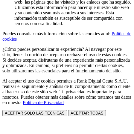
web, las páginas que ha visitado y los enlaces que ha seguido.
Utilizamos esta información para hacer que nuestro sitio web
y su contenido sean más acordes a sus intereses. Esta
información también es susceptible de ser compartida con
terceros con esa finalidad.
Puedes consultar más información sobre las cookies aquí:
Política de
cookies
¿Cómo puedes personalizar tu experiencia? Al navegar por este
sitio, tienes la opción de aceptar o rechazar el uso de estas cookies.
Si decides aceptar, disfrutarás de una experiencia más personalizada
y optimizada. En cambio, si prefieres no permitir ciertas cookies,
solo utilizaremos las esenciales para el funcionamiento del sitio.
Al aceptar el uso de cookies permites a Rank Digital Ceuta S.A.U.
realizar el seguimiento y análisis de tu comportamiento como cliente
al hacer uso de este sitio web. Tu privacidad es importante para
nosotros. Puedes obtener más detalles sobre cómo tratamos tus datos
en nuestra
Política de Privacidad
ACEPTAR SÓLO LAS TÉCNICAS
ACEPTAR TODAS