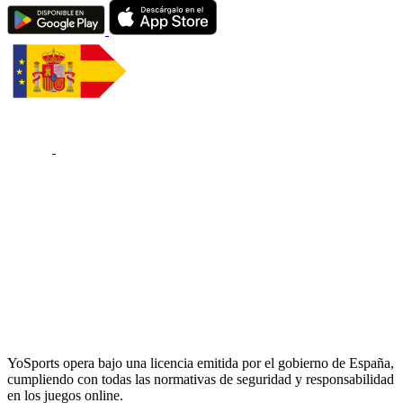
YoSports opera bajo una licencia emitida por el gobierno de España,
cumpliendo con todas las normativas de seguridad y responsabilidad
en los juegos online.