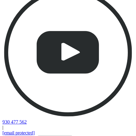
930 477 562
|
[email protected]