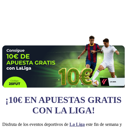
¡10€ EN APUESTAS GRATIS
CON LA LIGA!
Disfruta de los eventos deportivos de
La Liga
este fin de semana y