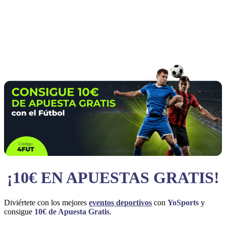
¡10€ EN APUESTAS GRATIS!
Diviértete con los mejores
eventos deportivos
con
YoSports
y
consigue
10€ de Apuesta Gratis
.