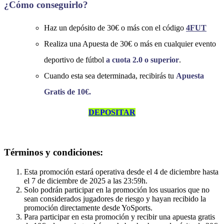
¿Cómo conseguirlo?
Haz un depósito de 30€ o más con el código
4FUT
Realiza una Apuesta de 30€ o más en cualquier evento
deportivo de fútbol
a cuota 2.0 o superior
.
Cuando esta sea determinada, recibirás tu
Apuesta
Gratis de 10€.
DEPOSITAR
Términos y condiciones:
Esta promoción estará operativa desde el 4 de diciembre hasta
el 7 de diciembre de 2025 a las 23:59h.
Solo podrán participar en la promoción los usuarios que no
sean considerados jugadores de riesgo y hayan recibido la
promoción directamente desde YoSports.
Para participar en esta promoción y recibir una apuesta gratis