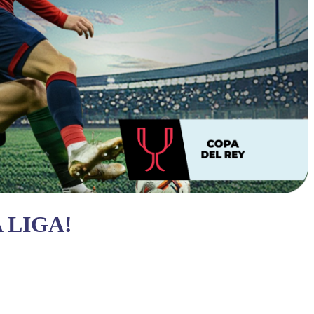
 LIGA!