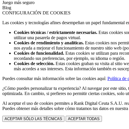
Juego más seguro
Blog
CONFIGURACIÓN DE COOKIES
Las cookies y tecnologías afines desempeñan un papel fundamental en t
Cookies técnicas / estrictamente necesarias.
Estas cookies son
utilizar una pasarela de pagos virtual.
Cookies de rendimiento y analíticas.
Estas cookies nos permit
nos ayuda a mejorar el funcionamiento de nuestro sitio web (po
Cookies de funcionalidad.
Estas cookies se utilizan para reco
recordando sus preferencias, por ejemplo, su idioma o región.
Cookies de selección.
Estas cookies graban su visita al sitio w
más acordes a sus intereses. Esta información también es suscep
Puedes consultar más información sobre las cookies aquí:
Política de 
¿Cómo puedes personalizar tu experiencia? Al navegar por este sitio, t
optimizada. En cambio, si prefieres no permitir ciertas cookies, solo ut
Al aceptar el uso de cookies permites a Rank Digital Ceuta S.A.U. rea
Puedes obtener más detalles sobre cómo tratamos tus datos en nuestr
ACEPTAR SÓLO LAS TÉCNICAS
ACEPTAR TODAS