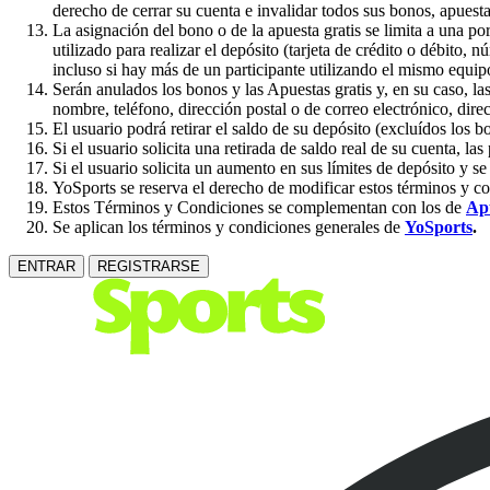
derecho de cerrar su cuenta e invalidar todos sus bonos, apuest
La asignación del bono o de la apuesta gratis se limita a una p
utilizado para realizar el depósito (tarjeta de crédito o débito,
incluso si hay más de un participante utilizando el mismo equip
Serán anulados los bonos y las Apuestas gratis y, en su caso, l
nombre, teléfono, dirección postal o de correo electrónico, dir
El usuario podrá retirar el saldo de su depósito (excluídos los
Si el usuario solicita una retirada de saldo real de su cuenta, l
Si el usuario solicita un aumento en sus límites de depósito y s
YoSports se reserva el derecho de modificar estos términos y 
Estos Términos y Condiciones se complementan con los de
Apu
Se aplican los términos y condiciones generales de
YoSports
.
ENTRAR
REGISTRARSE