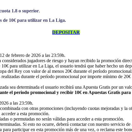
cuota 1.8 o superior
.
 de 10€ para utilizar en La Liga.
DEPOSITAR
 12 de febrero de 2026 a las 23:59h.
n considerados jugadores de riesgo y hayan recibido la promoción dire
de 10€ para utilizar en La Liga, el usuario tendrá que haber hecho un 
Copa del Rey con valor de al menos 20€ durante el período promocional
s realizadas durante el período promocional por importe mínimo de 20€ y
izada sea determinada el usuario recibirá una Apuesta Gratis por un valo
nte el periodo promocional y recibir 10€ en Apuestas Gratis para 
2026 a las 23:59h.
ser combinada con otras promociones (incluyendo cuotas mejoradas y la o
a acceder a esta promoción.
nuladas o permutadas no serán válidas para acceder a esta promoción.
terminadas. Si esto no ocurre, deberá contactar con nuestro servicio de a
 para participar en esta promoción más de una vez, o reclama este bono