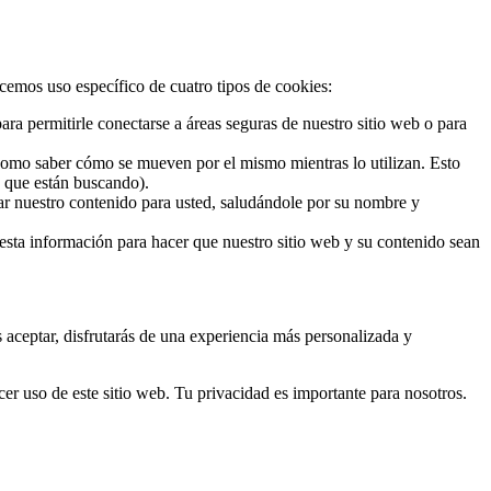
acemos uso específico de cuatro tipos de cookies:
ra permitirle conectarse a áreas seguras de nuestro sitio web o para
 como saber cómo se mueven por el mismo mientras lo utilizan. Esto
o que están buscando).
zar nuestro contenido para usted, saludándole por su nombre y
s esta información para hacer que nuestro sitio web y su contenido sean
s aceptar, disfrutarás de una experiencia más personalizada y
er uso de este sitio web. Tu privacidad es importante para nosotros.