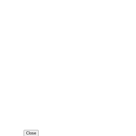
Close