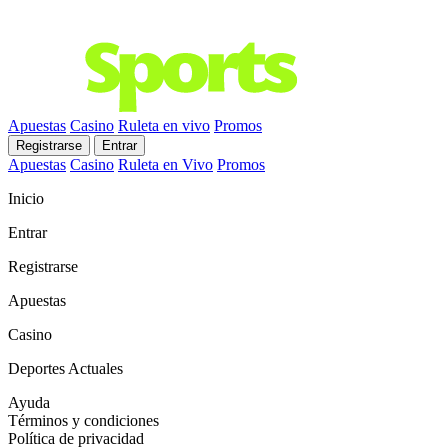
Apuestas
Casino
Ruleta en vivo
Promos
Registrarse
Entrar
Apuestas
Casino
Ruleta en Vivo
Promos
Inicio
Entrar
Registrarse
Apuestas
Casino
Deportes Actuales
Ayuda
Términos y condiciones
Política de privacidad