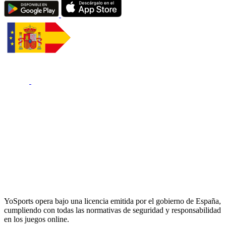
YoSports opera bajo una licencia emitida por el gobierno de España,
cumpliendo con todas las normativas de seguridad y responsabilidad
en los juegos online.