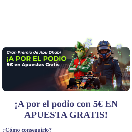
¡A por el podio con 5€ EN
APUESTA GRATIS!
¿Cómo conseguirlo?