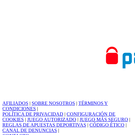
AFILIADOS
|
SOBRE NOSOTROS
|
TÉRMINOS Y
CONDICIONES
|
POLÍTICA DE PRIVACIDAD
|
CONFIGURACIÓN DE
COOKIES
|
JUEGO AUTORIZADO
|
JUEGO MÁS SEGURO
|
REGLAS DE APUESTAS DEPORTIVAS
|
CÓDIGO ÉTICO
|
CANAL DE DENUNCIAS
|