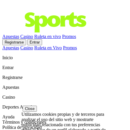
Apuestas
Casino
Ruleta en vivo
Promos
Registrarse
Entrar
Apuestas
Casino
Ruleta en Vivo
Promos
Inicio
Entrar
Registrarse
Apuestas
Casino
Deportes Actuales
Close
Utilizamos cookies propias y de terceros para
Ayuda
analizar el uso del sitio web y mostrarte
Términos y condiciones
publicidad relacionada con tus preferencias
Política de privacidad
sobre la base de un perfil elaborado a partir de