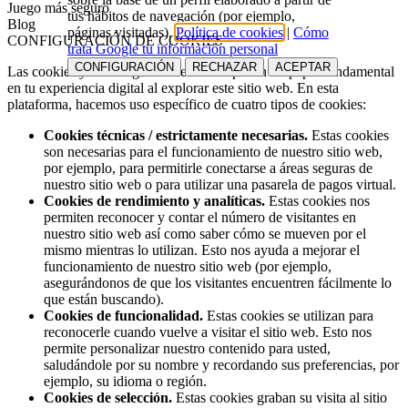
Juego más seguro
tus hábitos de navegación (por ejemplo,
Blog
páginas visitadas).
Política de cookies
|
Cómo
CONFIGURACIÓN DE COOKIES
trata Google tu información personal
CONFIGURACIÓN
RECHAZAR
ACEPTAR
Las cookies y tecnologías afines desempeñan un papel fundamental
en tu experiencia digital al explorar este sitio web. En esta
plataforma, hacemos uso específico de cuatro tipos de cookies:
Cookies técnicas / estrictamente necesarias.
Estas cookies
son necesarias para el funcionamiento de nuestro sitio web,
por ejemplo, para permitirle conectarse a áreas seguras de
nuestro sitio web o para utilizar una pasarela de pagos virtual.
Cookies de rendimiento y analíticas.
Estas cookies nos
permiten reconocer y contar el número de visitantes en
nuestro sitio web así como saber cómo se mueven por el
mismo mientras lo utilizan. Esto nos ayuda a mejorar el
funcionamiento de nuestro sitio web (por ejemplo,
asegurándonos de que los visitantes encuentren fácilmente lo
que están buscando).
Cookies de funcionalidad.
Estas cookies se utilizan para
reconocerle cuando vuelve a visitar el sitio web. Esto nos
permite personalizar nuestro contenido para usted,
saludándole por su nombre y recordando sus preferencias, por
ejemplo, su idioma o región.
Cookies de selección.
Estas cookies graban su visita al sitio