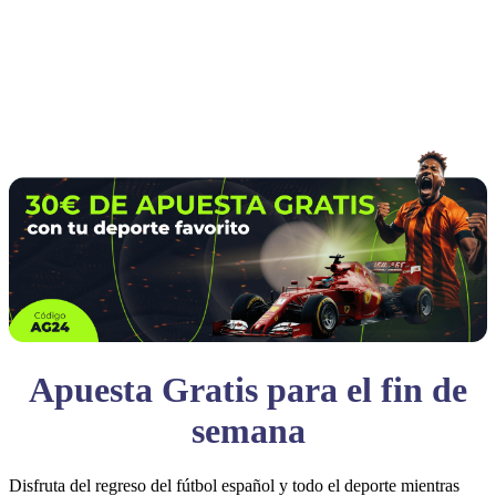
Apuesta Gratis para el fin de
semana
Disfruta del regreso del fútbol español y todo el deporte mientras