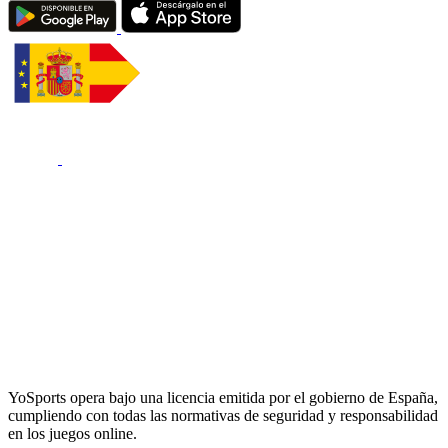
YoSports opera bajo una licencia emitida por el gobierno de España,
cumpliendo con todas las normativas de seguridad y responsabilidad
en los juegos online.