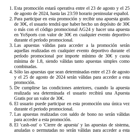
Esta promoción estará operativa entre el 23 de agosto y el 25
de agosto de 2024, hasta las 23:59 horario peninsular español.
Para participar en esta promoción y recibir una apuesta gratis
de 30€, el usuario tendrá que haber hecho un depósito de 30€
o más con el código promocional AG24 y hacer una apuesta
en YoSports con valor de 30€ en cualquier evento deportivo
durante el período promocional.
Las apuestas válidas para acceder a la promoción serán
aquellas realizadas en cualquier evento deportivo durante el
período promocional por importe mínimo de 30€ y cuota
mínima de 1.8, siendo válidas tanto apuestas simples como
combinadas.
Sólo las apuestas que sean determinadas entre el 23 de agosto
y el 25 de agosto de 2024 serán válidas para acceder a esta
promoción.
De cumplirse las condiciones anteriores, cuando la apuesta
realizada sea determinada el usuario recibirá una Apuesta
Gratis por un valor de 30€.
El usuario puede participar en esta promoción una única vez
durante el periodo promocional.
Las apuestas realizadas con saldo de bono no serán válidas
para acceder a esta promoción.
El 'cash-out' o 'Cierre de apuesta' y las apuestas de sistema,
anuladas o permutadas no serán válidas para acceder a esta