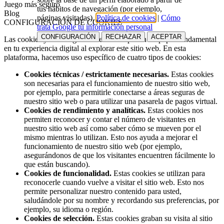
Juego más seguro
tus hábitos de navegación (por ejemplo,
Blog
páginas visitadas).
Política de cookies
|
Cómo
CONFIGURACIÓN DE COOKIES
trata Google tu información personal
CONFIGURACIÓN
RECHAZAR
ACEPTAR
Las cookies y tecnologías afines desempeñan un papel fundamental
en tu experiencia digital al explorar este sitio web. En esta
plataforma, hacemos uso específico de cuatro tipos de cookies:
Cookies técnicas / estrictamente necesarias.
Estas cookies
son necesarias para el funcionamiento de nuestro sitio web,
por ejemplo, para permitirle conectarse a áreas seguras de
nuestro sitio web o para utilizar una pasarela de pagos virtual.
Cookies de rendimiento y analíticas.
Estas cookies nos
permiten reconocer y contar el número de visitantes en
nuestro sitio web así como saber cómo se mueven por el
mismo mientras lo utilizan. Esto nos ayuda a mejorar el
funcionamiento de nuestro sitio web (por ejemplo,
asegurándonos de que los visitantes encuentren fácilmente lo
que están buscando).
Cookies de funcionalidad.
Estas cookies se utilizan para
reconocerle cuando vuelve a visitar el sitio web. Esto nos
permite personalizar nuestro contenido para usted,
saludándole por su nombre y recordando sus preferencias, por
ejemplo, su idioma o región.
Cookies de selección.
Estas cookies graban su visita al sitio