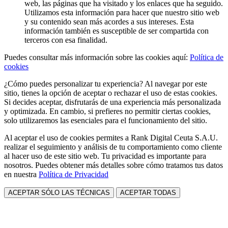
web, las páginas que ha visitado y los enlaces que ha seguido.
Utilizamos esta información para hacer que nuestro sitio web
y su contenido sean más acordes a sus intereses. Esta
información también es susceptible de ser compartida con
terceros con esa finalidad.
Puedes consultar más información sobre las cookies aquí:
Política de
cookies
¿Cómo puedes personalizar tu experiencia? Al navegar por este
sitio, tienes la opción de aceptar o rechazar el uso de estas cookies.
Si decides aceptar, disfrutarás de una experiencia más personalizada
y optimizada. En cambio, si prefieres no permitir ciertas cookies,
solo utilizaremos las esenciales para el funcionamiento del sitio.
Al aceptar el uso de cookies permites a Rank Digital Ceuta S.A.U.
realizar el seguimiento y análisis de tu comportamiento como cliente
al hacer uso de este sitio web. Tu privacidad es importante para
nosotros. Puedes obtener más detalles sobre cómo tratamos tus datos
en nuestra
Política de Privacidad
ACEPTAR SÓLO LAS TÉCNICAS
ACEPTAR TODAS