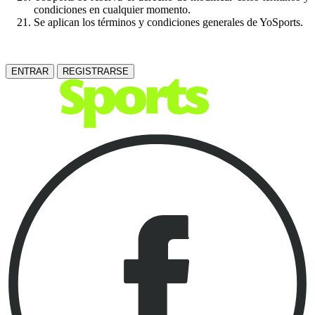
condiciones en cualquier momento.
Se aplican los términos y condiciones generales de YoSports.
ENTRAR
REGISTRARSE