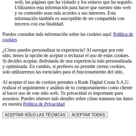
web, las páginas que ha visitado y los enlaces que ha seguido.
Utilizamos esta información para hacer que nuestro sitio web
y su contenido sean más acordes a sus intereses. Esta
información también es susceptible de ser compartida con
terceros con esa finalidad.
Puedes consultar más información sobre las cookies aquí:
Política de
cookies
¿Cómo puedes personalizar tu experiencia? Al navegar por este
sitio, tienes la opción de aceptar o rechazar el uso de estas cookies.
Si decides aceptar, disfrutarás de una experiencia más personalizada
y optimizada. En cambio, si prefieres no permitir ciertas cookies,
solo utilizaremos las esenciales para el funcionamiento del sitio.
Al aceptar el uso de cookies permites a Rank Digital Ceuta S.A.U.
realizar el seguimiento y análisis de tu comportamiento como cliente
al hacer uso de este sitio web. Tu privacidad es importante para
nosotros. Puedes obtener más detalles sobre cómo tratamos tus datos
en nuestra
Política de Privacidad
ACEPTAR SÓLO LAS TÉCNICAS
ACEPTAR TODAS