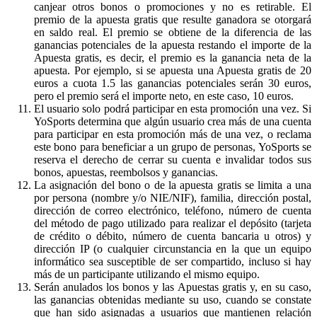
canjear otros bonos o promociones y no es retirable. El
premio de la apuesta gratis que resulte ganadora se otorgará
en saldo real. El premio se obtiene de la diferencia de las
ganancias potenciales de la apuesta restando el importe de la
Apuesta gratis, es decir, el premio es la ganancia neta de la
apuesta. Por ejemplo, si se apuesta una Apuesta gratis de 20
euros a cuota 1.5 las ganancias potenciales serán 30 euros,
pero el premio será el importe neto, en este caso, 10 euros.
El usuario solo podrá participar en esta promoción una vez. Si
YoSports determina que algún usuario crea más de una cuenta
para participar en esta promoción más de una vez, o reclama
este bono para beneficiar a un grupo de personas, YoSports se
reserva el derecho de cerrar su cuenta e invalidar todos sus
bonos, apuestas, reembolsos y ganancias.
La asignación del bono o de la apuesta gratis se limita a una
por persona (nombre y/o NIE/NIF), familia, dirección postal,
dirección de correo electrónico, teléfono, número de cuenta
del método de pago utilizado para realizar el depósito (tarjeta
de crédito o débito, número de cuenta bancaria u otros) y
dirección IP (o cualquier circunstancia en la que un equipo
informático sea susceptible de ser compartido, incluso si hay
más de un participante utilizando el mismo equipo.
Serán anulados los bonos y las Apuestas gratis y, en su caso,
las ganancias obtenidas mediante su uso, cuando se constate
que han sido asignadas a usuarios que mantienen relación