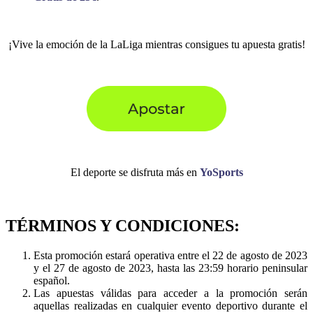
¡Vive la emoción de la LaLiga mientras consigues tu apuesta gratis!
El deporte se disfruta más en
YoSports
TÉRMINOS Y CONDICIONES:
Esta promoción estará operativa entre el 22 de agosto de 2023
y el 27 de agosto de 2023, hasta las 23:59 horario peninsular
español.
Las apuestas válidas para acceder a la promoción serán
aquellas realizadas en cualquier evento deportivo durante el