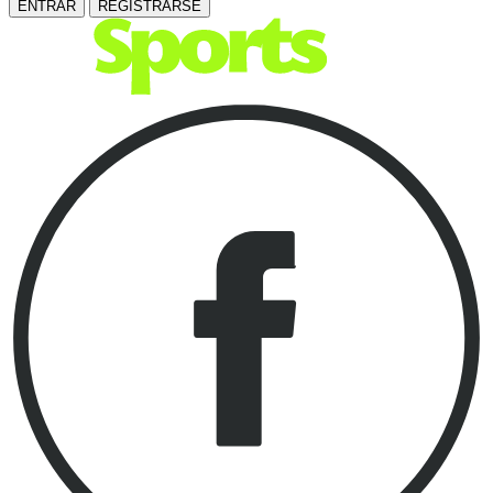
ENTRAR
REGISTRARSE