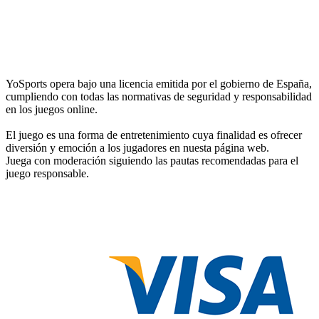
YoSports opera bajo una licencia emitida por el gobierno de España,
cumpliendo con todas las normativas de seguridad y responsabilidad
en los juegos online.
El juego es una forma de entretenimiento cuya finalidad es ofrecer
diversión y emoción a los jugadores en nuesta página web.
Juega con moderación siguiendo las pautas recomendadas para el
juego responsable.