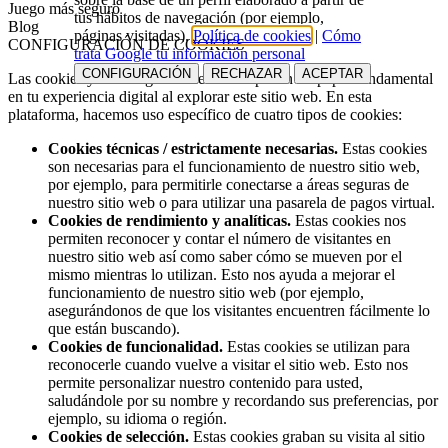
Juego más seguro
tus hábitos de navegación (por ejemplo,
Blog
páginas visitadas).
Política de cookies
|
Cómo
CONFIGURACIÓN DE COOKIES
trata Google tu información personal
CONFIGURACIÓN
RECHAZAR
ACEPTAR
Las cookies y tecnologías afines desempeñan un papel fundamental
en tu experiencia digital al explorar este sitio web. En esta
plataforma, hacemos uso específico de cuatro tipos de cookies:
Cookies técnicas / estrictamente necesarias.
Estas cookies
son necesarias para el funcionamiento de nuestro sitio web,
por ejemplo, para permitirle conectarse a áreas seguras de
nuestro sitio web o para utilizar una pasarela de pagos virtual.
Cookies de rendimiento y analíticas.
Estas cookies nos
permiten reconocer y contar el número de visitantes en
nuestro sitio web así como saber cómo se mueven por el
mismo mientras lo utilizan. Esto nos ayuda a mejorar el
funcionamiento de nuestro sitio web (por ejemplo,
asegurándonos de que los visitantes encuentren fácilmente lo
que están buscando).
Cookies de funcionalidad.
Estas cookies se utilizan para
reconocerle cuando vuelve a visitar el sitio web. Esto nos
permite personalizar nuestro contenido para usted,
saludándole por su nombre y recordando sus preferencias, por
ejemplo, su idioma o región.
Cookies de selección.
Estas cookies graban su visita al sitio