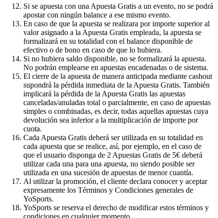
Si se apuesta con una Apuesta Gratis a un evento, no se podrá
apostar con ningún balance a ese mismo evento.
En caso de que la apuesta se realizara por importe superior al
valor asignado a la Apuesta Gratis empleada, la apuesta se
formalizará en su totalidad con el balance disponible de
efectivo o de bono en caso de que lo hubiera.
Si no hubiera saldo disponible, no se formalizará la apuesta.
No podrán emplearse en apuestas encadenadas o de sistema.
El cierre de la apuesta de manera anticipada mediante cashout
supondrá la pérdida inmediata de la Apuesta Gratis. También
implicará la pérdida de la Apuesta Gratis las apuestas
canceladas/anuladas total o parcialmente, en caso de apuestas
simples o combinadas, es decir, todas aquellas apuestas cuya
devolución sea inferior a la multiplicación de importe por
cuota.
Cada Apuesta Gratis deberá ser utilizada en su totalidad en
cada apuesta que se realice, así, por ejemplo, en el caso de
que el usuario disponga de 2 Apuestas Gratis de 5€ deberá
utilizar cada una para una apuesta, no siendo posible ser
utilizada en una sucesión de apuestas de menor cuantía.
Al utilizar la promoción, el cliente declara conocer y aceptar
expresamente los Términos y Condiciones generales de
YoSports.
YoSports se reserva el derecho de modificar estos términos y
condiciones en cualquier momento.