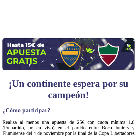
¡Un continente espera por su
campeón!
¿Cómo participar?
Realiza al menos una
apuesta de 25€ con cuota mínima 1.8
(Prepartido, no en vivo) en el partido entre Boca Juniors y
Fluminense
del 4 de noviembre por la final de la Copa Libertadores