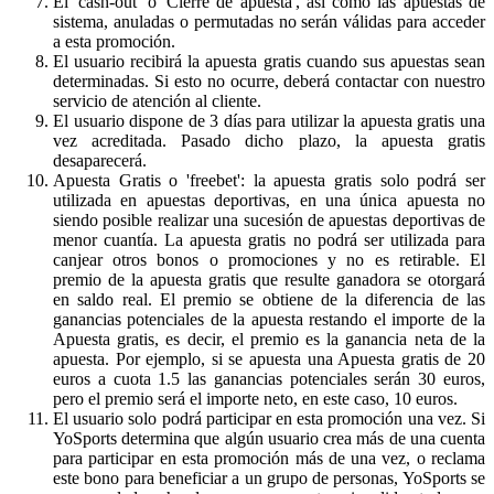
El 'cash-out' o 'Cierre de apuesta', así como las apuestas de
sistema, anuladas o permutadas no serán válidas para acceder
a esta promoción.
El usuario recibirá la apuesta gratis cuando sus apuestas sean
determinadas. Si esto no ocurre, deberá contactar con nuestro
servicio de atención al cliente.
El usuario dispone de 3 días para utilizar la apuesta gratis una
vez acreditada. Pasado dicho plazo, la apuesta gratis
desaparecerá.
Apuesta Gratis o 'freebet': la apuesta gratis solo podrá ser
utilizada en apuestas deportivas, en una única apuesta no
siendo posible realizar una sucesión de apuestas deportivas de
menor cuantía. La apuesta gratis no podrá ser utilizada para
canjear otros bonos o promociones y no es retirable. El
premio de la apuesta gratis que resulte ganadora se otorgará
en saldo real. El premio se obtiene de la diferencia de las
ganancias potenciales de la apuesta restando el importe de la
Apuesta gratis, es decir, el premio es la ganancia neta de la
apuesta. Por ejemplo, si se apuesta una Apuesta gratis de 20
euros a cuota 1.5 las ganancias potenciales serán 30 euros,
pero el premio será el importe neto, en este caso, 10 euros.
El usuario solo podrá participar en esta promoción una vez. Si
YoSports determina que algún usuario crea más de una cuenta
para participar en esta promoción más de una vez, o reclama
este bono para beneficiar a un grupo de personas, YoSports se