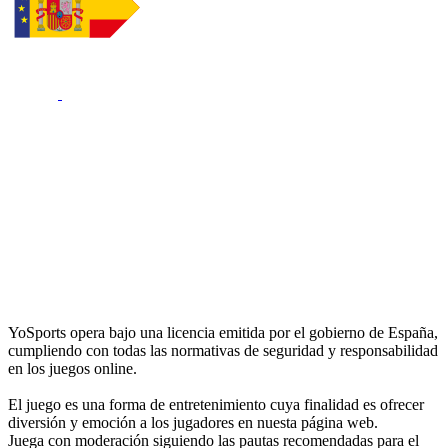
YoSports opera bajo una licencia emitida por el gobierno de España,
cumpliendo con todas las normativas de seguridad y responsabilidad
en los juegos online.
El juego es una forma de entretenimiento cuya finalidad es ofrecer
diversión y emoción a los jugadores en nuesta página web.
Juega con moderación siguiendo las pautas recomendadas para el