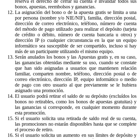
reserva el derecho de cerrar su cuenta e invalidar todos sus
bonos, apuestas, reembolsos y ganancias.
La asignación del bono o de la apuesta gratis se limita a una
por persona (nombre y/o NIE/NIF), familia, dirección postal,
dirección de correo electrónico, teléfono, número de cuenta
del método de pago utilizado para realizar el depósito (tarjeta
de crédito o débito, número de cuenta bancaria u otros) y
dirección IP (o cualquier circunstancia en la que un equipo
informático sea susceptible de ser compartido, incluso si hay
más de un participante utilizando el mismo equipo.
Serán anulados los bonos y las Apuestas gratis y, en su caso,
las ganancias obtenidas mediante su uso, cuando se constate
que han sido asignadas a usuarios que mantienen relación
familiar, comparten nombre, teléfono, dirección postal o de
correo electrónico, dirección IP, equipo informático o medio
de pago con otro usuario al que previamente se le hubiera
asignado una promoción.
El usuario podrá retirar el saldo de su depósito (excluídos los
bonos no retirables, como los bonos de apuestas gratuitas) y
las ganancias si corresponde, en cualquier momento durante
esta promoción.
Si el usuario solicita una retirada de saldo real de su cuenta,
las promociones no estarán disponibles hasta que se complete
el proceso de retiro.
Si el usuario solicita un aumento en sus límites de depósito y