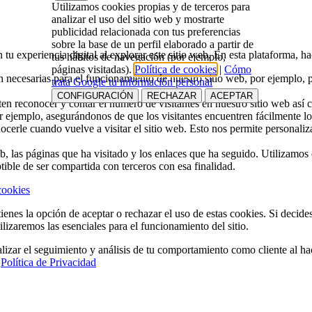
Utilizamos cookies propias y de terceros para
analizar el uso del sitio web y mostrarte
publicidad relacionada con tus preferencias
sobre la base de un perfil elaborado a partir de
u experiencia digital al explorar este sitio web. En esta plataforma, h
tus hábitos de navegación (por ejemplo,
páginas visitadas).
Política de cookies
|
Cómo
 necesarias para el funcionamiento de nuestro sitio web, por ejemplo, pa
trata Google tu información personal
CONFIGURACIÓN
RECHAZAR
ACEPTAR
en reconocer y contar el número de visitantes en nuestro sitio web así
r ejemplo, asegurándonos de que los visitantes encuentren fácilmente l
nocerle cuando vuelve a visitar el sitio web. Esto nos permite personali
eb, las páginas que ha visitado y los enlaces que ha seguido. Utilizamo
tible de ser compartida con terceros con esa finalidad.
cookies
ienes la opción de aceptar o rechazar el uso de estas cookies. Si decide
ilizaremos las esenciales para el funcionamiento del sitio.
lizar el seguimiento y análisis de tu comportamiento como cliente al hac
a
Política de Privacidad