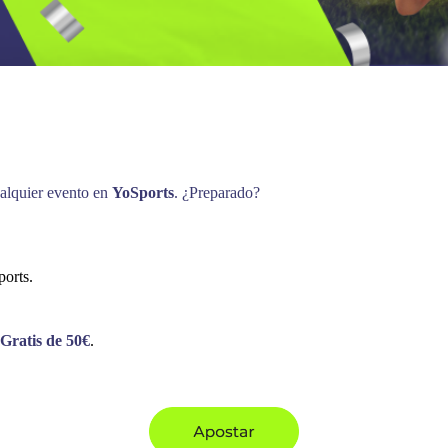
ualquier evento en
YoSports
. ¿Preparado?
ports.
Gratis de 50€
.