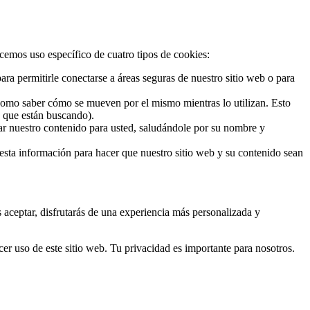
acemos uso específico de cuatro tipos de cookies:
ra permitirle conectarse a áreas seguras de nuestro sitio web o para
 como saber cómo se mueven por el mismo mientras lo utilizan. Esto
o que están buscando).
zar nuestro contenido para usted, saludándole por su nombre y
s esta información para hacer que nuestro sitio web y su contenido sean
s aceptar, disfrutarás de una experiencia más personalizada y
er uso de este sitio web. Tu privacidad es importante para nosotros.