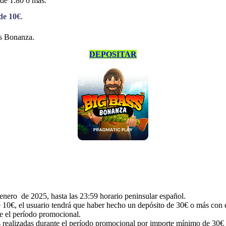
de 1.80 o más.
de 10€
.
ss Bonanza.
DEPOSITAR
 enero de 2025, hasta las 23:59 horario peninsular español.
 de 10€, el usuario tendrá que haber hecho un depósito de 30€ o más co
e el período promocional.
s realizadas durante el período promocional por importe mínimo de 30€ 