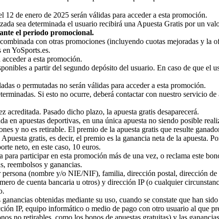
 el 12 de enero de 2025 serán válidas para acceder a esta promoción.
izada sea determinada el usuario recibirá una Apuesta Gratis por un val
ante el periodo promocional.
ser combinada con otras promociones (incluyendo cuotas mejoradas y la o
 en YoSports.es.
a acceder a esta promoción.
ponibles a partir del segundo depósito del usuario. En caso de que el u
nuladas o permutadas no serán válidas para acceder a esta promoción.
terminadas. Si esto no ocurre, deberá contactar con nuestro servicio de a
vez acreditada. Pasado dicho plazo, la apuesta gratis desaparecerá.
lizada en apuestas deportivas, en una única apuesta no siendo posible re
nes y no es retirable. El premio de la apuesta gratis que resulte ganador
 Apuesta gratis, es decir, el premio es la ganancia neta de la apuesta. P
orte neto, en este caso, 10 euros.
 para participar en esta promoción más de una vez, o reclama este bono
as, reembolsos y ganancias.
or persona (nombre y/o NIE/NIF), familia, dirección postal, dirección d
 número de cuenta bancaria u otros) y dirección IP (o cualquier circunsta
o.
as ganancias obtenidas mediante su uso, cuando se constate que han sido
ección IP, equipo informático o medio de pago con otro usuario al que 
 bonos no retirables, como los bonos de apuestas gratuitas) y las gananc