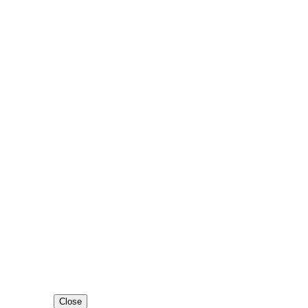
Close