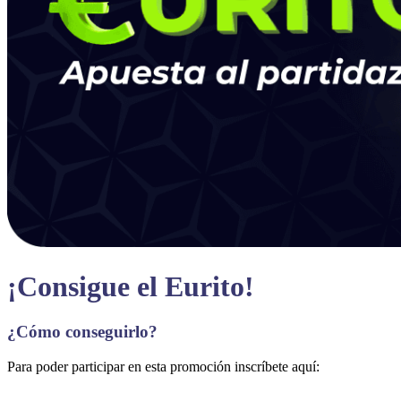
¡Consigue el Eurito!
¿Cómo conseguirlo?
Para poder participar en esta promoción inscríbete aquí: