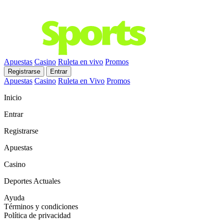
Apuestas
Casino
Ruleta en vivo
Promos
Registrarse
Entrar
Apuestas
Casino
Ruleta en Vivo
Promos
Inicio
Entrar
Registrarse
Apuestas
Casino
Deportes Actuales
Ayuda
Términos y condiciones
Política de privacidad