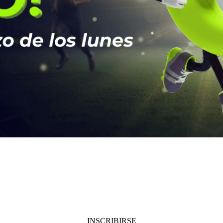
INSCRIBIRSE