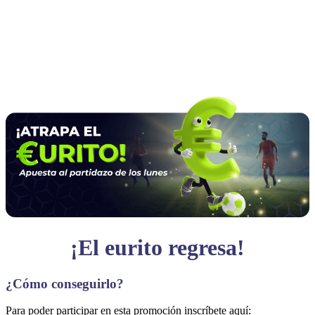
¡El eurito regresa!
¿Cómo conseguirlo?
Para poder participar en esta promoción inscríbete aquí: