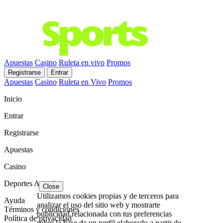
Apuestas
Casino
Ruleta en vivo
Promos
Registrarse
Entrar
Apuestas
Casino
Ruleta en Vivo
Promos
Inicio
Entrar
Registrarse
Apuestas
Casino
Deportes Actuales
Close
Utilizamos cookies propias y de terceros para
Ayuda
analizar el uso del sitio web y mostrarte
Términos y condiciones
publicidad relacionada con tus preferencias
Política de privacidad
sobre la base de un perfil elaborado a partir de