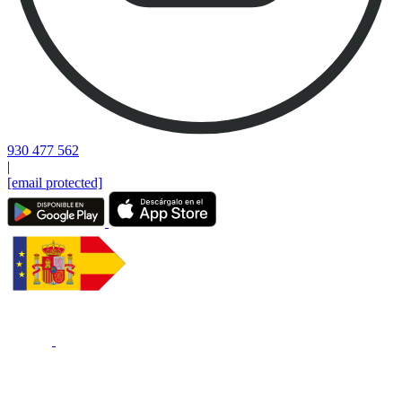
930 477 562
|
[email protected]