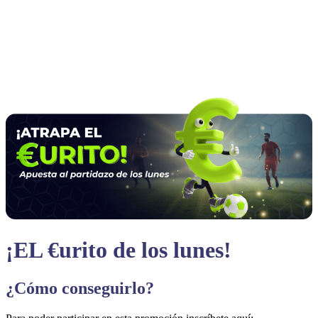
¡EL €urito de los lunes!
¿Cómo conseguirlo?