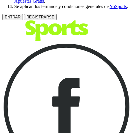
Apuestas Gratis
.
Se aplican los términos y condiciones generales de
YoSports
.
ENTRAR
REGISTRARSE