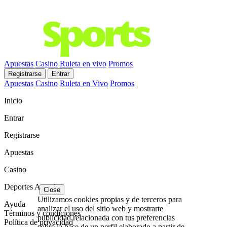
Apuestas
Casino
Ruleta en vivo
Promos
Registrarse
Entrar
Apuestas
Casino
Ruleta en Vivo
Promos
Inicio
Entrar
Registrarse
Apuestas
Casino
Deportes Actuales
Close
Utilizamos cookies propias y de terceros para
Ayuda
analizar el uso del sitio web y mostrarte
Términos y condiciones
publicidad relacionada con tus preferencias
Política de privacidad
sobre la base de un perfil elaborado a partir de