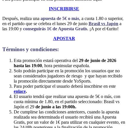
INSCRIBIRSE
Después, realiza una
apuesta de 5€ o más
, a cuota 1.80 o superior,
en el partido que se celebra el lunes 29 de junio
Brasil vs Japón
a
las 19:00 y
conseguirás 1€ de
Apuesta
Gratis
. ¡A por el €urito!
APOSTAR
Términos y condiciones:
Esta promoción estará operativa del
29 de junio de 2026
hasta las 19:00
, hora peninsular española.
Solo podrán participar en la promoción los usuarios que no
sean considerados jugadores de riesgo y que hayan recibido
la promoción directamente desde YoSports.
Para poder participar el usuario deberá inscribirse en este
enlace
.
El usuario tendrá que realizar una apuesta de 5€ o más, con
cuota mínima de 1.80, en el partido seleccionado: Brasil vs
Japón el 29
de junio a las 19:00h.
De cumplirse las condiciones anteriores, cuando la apuesta
realizada sea determinada el usuario recibirá una Apuesta
Gratis, por un valor de 1€ para utilizar en cualquier evento, en
las 24/48h posteriores a la finalización de la promoción.