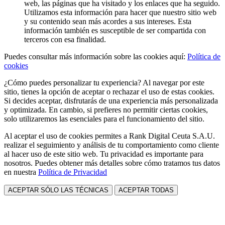
web, las páginas que ha visitado y los enlaces que ha seguido.
Utilizamos esta información para hacer que nuestro sitio web
y su contenido sean más acordes a sus intereses. Esta
información también es susceptible de ser compartida con
terceros con esa finalidad.
Puedes consultar más información sobre las cookies aquí:
Política de
cookies
¿Cómo puedes personalizar tu experiencia? Al navegar por este
sitio, tienes la opción de aceptar o rechazar el uso de estas cookies.
Si decides aceptar, disfrutarás de una experiencia más personalizada
y optimizada. En cambio, si prefieres no permitir ciertas cookies,
solo utilizaremos las esenciales para el funcionamiento del sitio.
Al aceptar el uso de cookies permites a Rank Digital Ceuta S.A.U.
realizar el seguimiento y análisis de tu comportamiento como cliente
al hacer uso de este sitio web. Tu privacidad es importante para
nosotros. Puedes obtener más detalles sobre cómo tratamos tus datos
en nuestra
Política de Privacidad
ACEPTAR SÓLO LAS TÉCNICAS
ACEPTAR TODAS