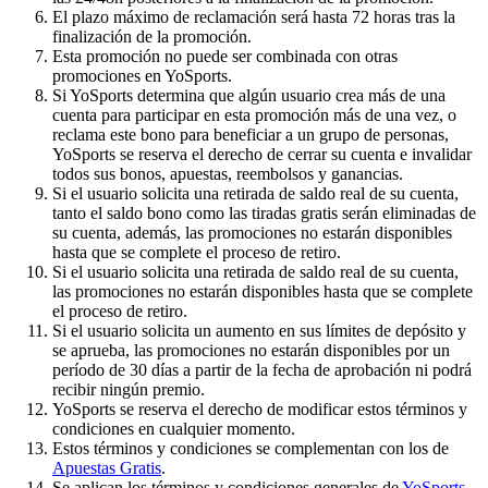
El plazo máximo de reclamación será hasta 72 horas tras la
finalización de la promoción.
Esta promoción no puede ser combinada con otras
promociones en YoSports.
Si YoSports determina que algún usuario crea más de una
cuenta para participar en esta promoción más de una vez, o
reclama este bono para beneficiar a un grupo de personas,
YoSports se reserva el derecho de cerrar su cuenta e invalidar
todos sus bonos, apuestas, reembolsos y ganancias.
Si el usuario solicita una retirada de saldo real de su cuenta,
tanto el saldo bono como las tiradas gratis serán eliminadas de
su cuenta, además, las promociones no estarán disponibles
hasta que se complete el proceso de retiro.
Si el usuario solicita una retirada de saldo real de su cuenta,
las promociones no estarán disponibles hasta que se complete
el proceso de retiro.
Si el usuario solicita un aumento en sus límites de depósito y
se aprueba, las promociones no estarán disponibles por un
período de 30 días a partir de la fecha de aprobación ni podrá
recibir ningún premio.
YoSports se reserva el derecho de modificar estos términos y
condiciones en cualquier momento.
Estos términos y condiciones se complementan con los de
Apuestas Gratis
.
Se aplican los términos y condiciones generales de
YoSports
.