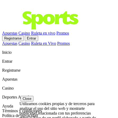
Apuestas
Casino
Ruleta en vivo
Promos
Registrarse
Entrar
Apuestas
Casino
Ruleta en Vivo
Promos
Inicio
Entrar
Registrarse
Apuestas
Casino
Deportes Actuales
Close
Utilizamos cookies propias y de terceros para
Ayuda
analizar el uso del sitio web y mostrarte
Términos y condiciones
publicidad relacionada con tus preferencias
Política de privacidad
sobre la base de un perfil elaborado a partir de