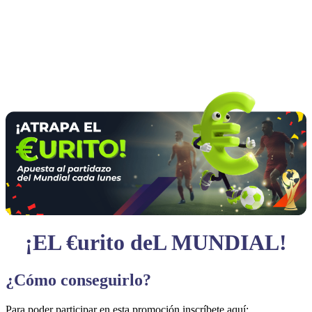
¡EL €urito deL MUNDIAL!
¿Cómo conseguirlo?
Para poder participar en esta promoción inscríbete aquí: