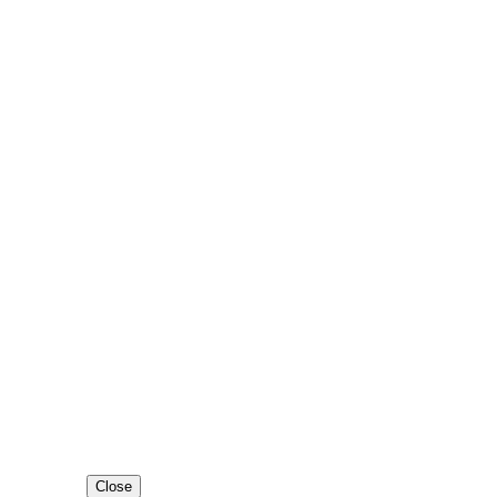
Close