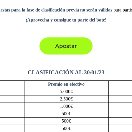
estas para la fase de clasificación previa no serán válidas
para parti
¡Aprovecha y consigue tu parte del bote!
CLASIFICACIÓN AL 30/01/23
Premio en efectivo
5.000€
2.500€
1.000€
500€
500€
500€