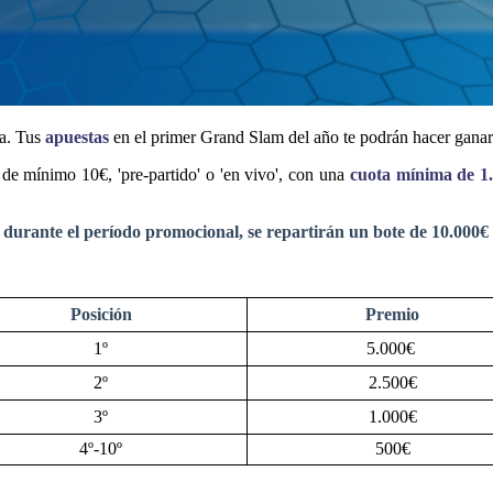
ia. Tus
apuestas
en el primer Grand Slam del año te podrán hacer ganar 
de mínimo 10€, 'pre-partido' o 'en vivo', con una
cuota mínima de 1
durante el período promocional, se repartirán un bote de 10.000€ e
Posición
Premio
1º
5.000€
2º
2.500€
3º
1.000€
4º-10º
500€