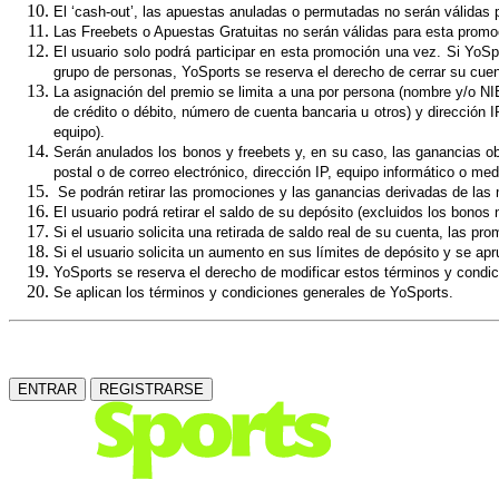
El ‘cash-out’, las apuestas anuladas o permutadas no serán válidas
Las Freebets o Apuestas Gratuitas no serán válidas para esta promo
El usuario solo podrá participar en esta promoción una vez. Si YoS
grupo de personas, YoSports se reserva el derecho de cerrar su cue
La asignación del premio se limita a una por persona (nombre y/o NIE/
de crédito o débito, número de cuenta bancaria u otros) y dirección 
equipo).
Serán anulados los bonos y freebets y, en su caso, las ganancias o
postal o de correo electrónico, dirección IP, equipo informático o m
Se podrán retirar las promociones y las ganancias derivadas de la
El usuario podrá retirar el saldo de su depósito (excluidos los bono
Si el usuario solicita una retirada de saldo real de su cuenta, las p
Si el usuario solicita un aumento en sus límites de depósito y se apr
YoSports se reserva el derecho de modificar estos términos y condi
Se aplican los términos y condiciones generales de YoSports.
ENTRAR
REGISTRARSE