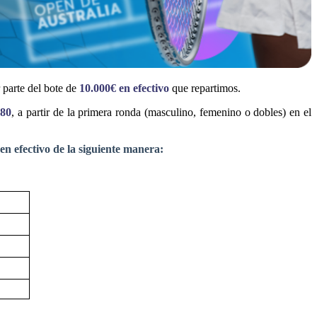
parte del bote
de
10.000€ en efectivo
que repartimos.
.80
, a partir de la primera ronda (masculino, femenino o dobles) en el
n efectivo de la siguiente manera: