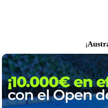
Austr
¡