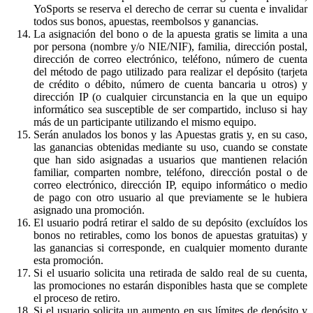
YoSports se reserva el derecho de cerrar su cuenta e invalidar
todos sus bonos, apuestas, reembolsos y ganancias.
La asignación del bono o de la apuesta gratis se limita a una
por persona (nombre y/o NIE/NIF), familia, dirección postal,
dirección de correo electrónico, teléfono, número de cuenta
del método de pago utilizado para realizar el depósito (tarjeta
de crédito o débito, número de cuenta bancaria u otros) y
dirección IP (o cualquier circunstancia en la que un equipo
informático sea susceptible de ser compartido, incluso si hay
más de un participante utilizando el mismo equipo.
Serán anulados los bonos y las Apuestas gratis y, en su caso,
las ganancias obtenidas mediante su uso, cuando se constate
que han sido asignadas a usuarios que mantienen relación
familiar, comparten nombre, teléfono, dirección postal o de
correo electrónico, dirección IP, equipo informático o medio
de pago con otro usuario al que previamente se le hubiera
asignado una promoción.
El usuario podrá retirar el saldo de su depósito (excluídos los
bonos no retirables, como los bonos de apuestas gratuitas) y
las ganancias si corresponde, en cualquier momento durante
esta promoción.
Si el usuario solicita una retirada de saldo real de su cuenta,
las promociones no estarán disponibles hasta que se complete
el proceso de retiro.
Si el usuario solicita un aumento en sus límites de depósito y