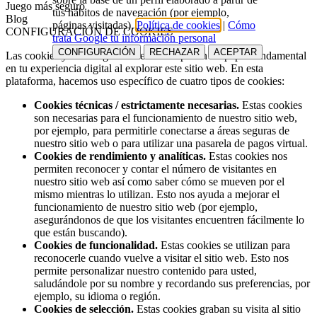
Juego más seguro
tus hábitos de navegación (por ejemplo,
Blog
páginas visitadas).
Política de cookies
|
Cómo
CONFIGURACIÓN DE COOKIES
trata Google tu información personal
CONFIGURACIÓN
RECHAZAR
ACEPTAR
Las cookies y tecnologías afines desempeñan un papel fundamental
en tu experiencia digital al explorar este sitio web. En esta
plataforma, hacemos uso específico de cuatro tipos de cookies:
Cookies técnicas / estrictamente necesarias.
Estas cookies
son necesarias para el funcionamiento de nuestro sitio web,
por ejemplo, para permitirle conectarse a áreas seguras de
nuestro sitio web o para utilizar una pasarela de pagos virtual.
Cookies de rendimiento y analíticas.
Estas cookies nos
permiten reconocer y contar el número de visitantes en
nuestro sitio web así como saber cómo se mueven por el
mismo mientras lo utilizan. Esto nos ayuda a mejorar el
funcionamiento de nuestro sitio web (por ejemplo,
asegurándonos de que los visitantes encuentren fácilmente lo
que están buscando).
Cookies de funcionalidad.
Estas cookies se utilizan para
reconocerle cuando vuelve a visitar el sitio web. Esto nos
permite personalizar nuestro contenido para usted,
saludándole por su nombre y recordando sus preferencias, por
ejemplo, su idioma o región.
Cookies de selección.
Estas cookies graban su visita al sitio