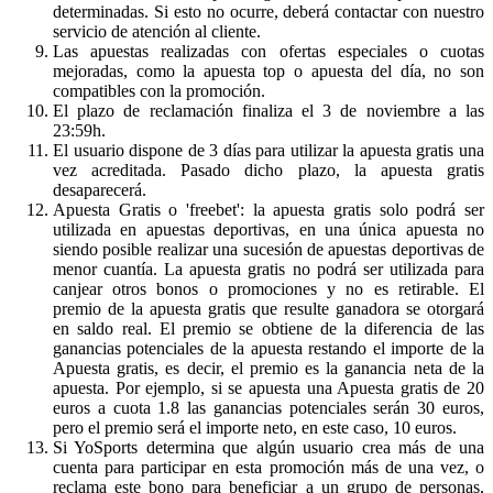
determinadas. Si esto no ocurre, deberá contactar con nuestro
servicio de atención al cliente.
Las apuestas realizadas con ofertas especiales o cuotas
mejoradas, como la apuesta top o apuesta del día, no son
compatibles con la promoción.
El plazo de reclamación finaliza el 3 de noviembre a las
23:59h.
El usuario dispone de 3 días para utilizar la apuesta gratis una
vez acreditada. Pasado dicho plazo, la apuesta gratis
desaparecerá.
Apuesta Gratis o 'freebet': la apuesta gratis solo podrá ser
utilizada en apuestas deportivas, en una única apuesta no
siendo posible realizar una sucesión de apuestas deportivas de
menor cuantía. La apuesta gratis no podrá ser utilizada para
canjear otros bonos o promociones y no es retirable. El
premio de la apuesta gratis que resulte ganadora se otorgará
en saldo real. El premio se obtiene de la diferencia de las
ganancias potenciales de la apuesta restando el importe de la
Apuesta gratis, es decir, el premio es la ganancia neta de la
apuesta. Por ejemplo, si se apuesta una Apuesta gratis de 20
euros a cuota 1.8 las ganancias potenciales serán 30 euros,
pero el premio será el importe neto, en este caso, 10 euros.
Si YoSports determina que algún usuario crea más de una
cuenta para participar en esta promoción más de una vez, o
reclama este bono para beneficiar a un grupo de personas,