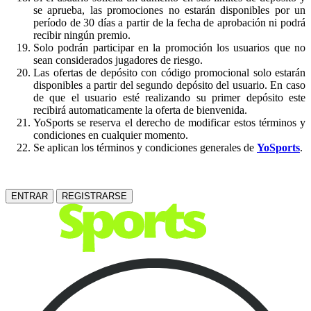
se aprueba, las promociones no estarán disponibles por un
período de 30 días a partir de la fecha de aprobación ni podrá
recibir ningún premio.
Solo podrán participar en la promoción los usuarios que no
sean considerados jugadores de riesgo.
Las ofertas de depósito con código promocional solo estarán
disponibles a partir del segundo depósito del usuario. En caso
de que el usuario esté realizando su primer depósito este
recibirá automaticamente la oferta de bienvenida.
YoSports se reserva el derecho de modificar estos términos y
condiciones en cualquier momento.
Se aplican los términos y condiciones generales de
YoSports
.
ENTRAR
REGISTRARSE