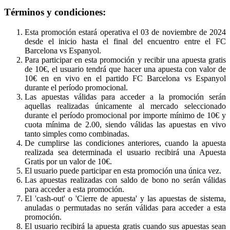
Términos y condiciones:
Esta promoción estará operativa el 03 de noviembre de 2024
desde el inicio hasta el final del encuentro entre el FC
Barcelona vs Espanyol.
Para participar en esta promoción y recibir una apuesta gratis
de 10€, el usuario tendrá que hacer una apuesta con valor de
10€ en en vivo en el partido FC Barcelona vs Espanyol
durante el período promocional.
Las apuestas válidas para acceder a la promoción serán
aquellas realizadas únicamente al mercado seleccionado
durante el período promocional por importe mínimo de 10€ y
cuota mínima de 2.00, siendo válidas las apuestas en vivo
tanto simples como combinadas.
De cumplirse las condiciones anteriores, cuando la apuesta
realizada sea determinada el usuario recibirá una Apuesta
Gratis por un valor de 10€.
El usuario puede participar en esta promoción una única vez.
Las apuestas realizadas con saldo de bono no serán válidas
para acceder a esta promoción.
El 'cash-out' o 'Cierre de apuesta' y las apuestas de sistema,
anuladas o permutadas no serán válidas para acceder a esta
promoción.
El usuario recibirá la apuesta gratis cuando sus apuestas sean