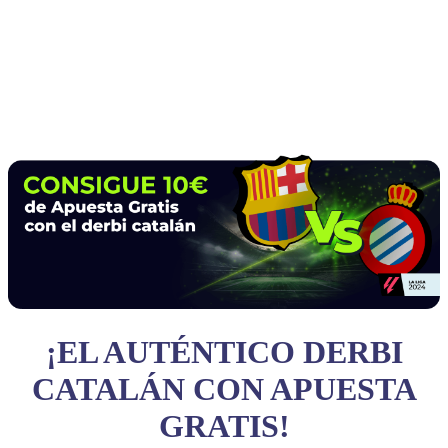
¡EL AUTÉNTICO DERBI
CATALÁN CON APUESTA
GRATIS!