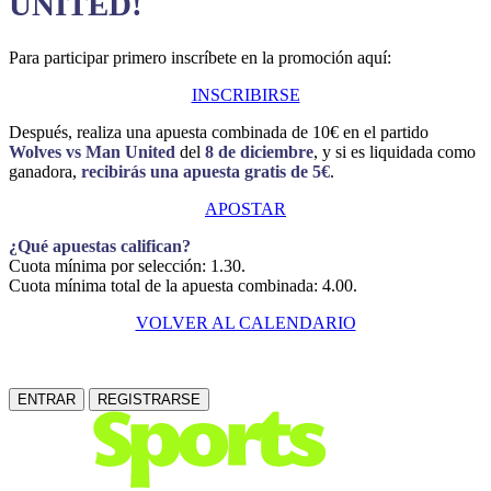
UNITED!
Para participar primero inscríbete en la promoción aquí:
INSCRIBIRSE
Después, realiza una apuesta combinada de 10€ en el partido
Wolves vs Man United
del
8
de diciembre
, y si es liquidada como
ganadora,
recibirás una apuesta gratis de 5€
.
APOSTAR
¿Qué apuestas califican?
Cuota mínima por selección: 1.30.
Cuota mínima total de la apuesta combinada: 4.00.
VOLVER AL CALENDARIO
ENTRAR
REGISTRARSE