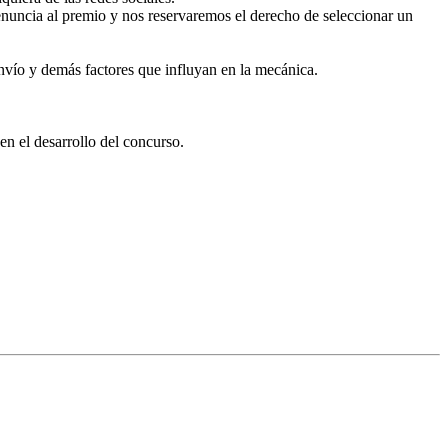
enuncia al premio y nos reservaremos el derecho de seleccionar un
 envío y demás factores que influyan en la mecánica.
en el desarrollo del concurso.