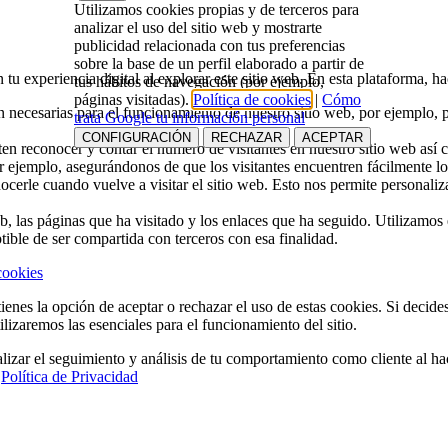
Utilizamos cookies propias y de terceros para
analizar el uso del sitio web y mostrarte
publicidad relacionada con tus preferencias
sobre la base de un perfil elaborado a partir de
u experiencia digital al explorar este sitio web. En esta plataforma, h
tus hábitos de navegación (por ejemplo,
páginas visitadas).
Política de cookies
|
Cómo
 necesarias para el funcionamiento de nuestro sitio web, por ejemplo, pa
trata Google tu información personal
CONFIGURACIÓN
RECHAZAR
ACEPTAR
en reconocer y contar el número de visitantes en nuestro sitio web así
r ejemplo, asegurándonos de que los visitantes encuentren fácilmente l
nocerle cuando vuelve a visitar el sitio web. Esto nos permite personali
eb, las páginas que ha visitado y los enlaces que ha seguido. Utilizamo
tible de ser compartida con terceros con esa finalidad.
cookies
ienes la opción de aceptar o rechazar el uso de estas cookies. Si decide
ilizaremos las esenciales para el funcionamiento del sitio.
lizar el seguimiento y análisis de tu comportamiento como cliente al hac
a
Política de Privacidad