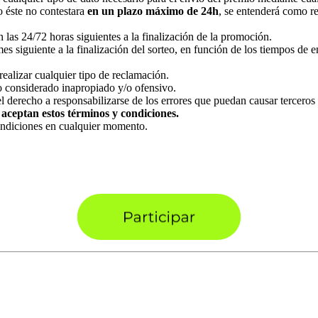
o éste no contestara
en un plazo máximo de 24h
, se entenderá como r
 las 24/72 horas siguientes a la finalización de la promoción.
mes siguiente a la finalización del sorteo, en función de los tiempos de
realizar cualquier tipo de reclamación.
o considerado inapropiado y/o ofensivo.
el derecho a responsabilizarse de los errores que puedan causar terceros 
 aceptan estos términos y condiciones.
condiciones en cualquier momento.