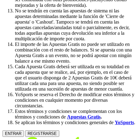
mejoradas y la oferta de bienvenida).
No se tendrán en cuenta las apuestas de sistema ni las
apuestas determinadas mediante la función de 'Cierre de
apuesta' o 'Cashout'. Tampoco se tendrá en cuenta las
apuestas canceladas/anuladas total o parcialmente, es decir,
todas aquellas apuestas cuya devolución sea inferior a la
multiplicación de importe por cuota.
El importe de las Apuestas Gratis no puede ser utilizado en
combinación con el resto de balances. Si se apuesta con una
Apuesta Gratis a un evento, no se podrá apostar con ningún
balance a ese mismo evento.
Cada Apuesta Gratis deberá ser utilizada en su totalidad en
cada apuesta que se realice, así, por ejemplo, en el caso de
que el usuario disponga de 2 Apuestas Gratis de 10€ deberá
utilizar cada una para una apuesta, no siendo posible ser
utilizada en una sucesión de apuestas de menor cuantía.
YoSports se reserva el Derecho de modificar estos términos y
condiciones en cualquier momento por diversas
circunstancias.
Estos términos y condiciones se complementan con los
términos y condiciones de
Apuestas Gratis
.
Se aplican los términos y condiciones generales de
YoSports
.
ENTRAR
REGISTRARSE