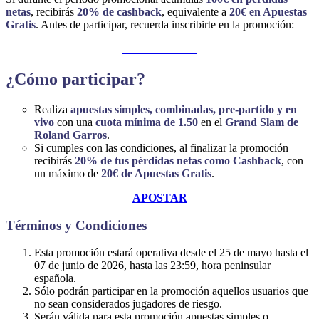
netas
, recibirás
20% de cashback
, equivalente a
20€ en Apuestas
Gratis
. Antes de participar, recuerda inscribirte en la promoción:
INSCRIBIRSE
¿Cómo participar?
Realiza
apuestas simples, combinadas, pre-partido y en
vivo
con una
cuota mínima de 1.50
en el
Grand Slam de
Roland Garros
.
Si cumples con las condiciones, al finalizar la promoción
recibirás
20% de tus pérdidas netas como Cashback
, con
un máximo de
20€ de Apuestas Gratis
.
APOSTAR
Términos y Condiciones
Esta promoción estará operativa desde el 25 de mayo hasta el
07 de junio de 2026, hasta las 23:59, hora peninsular
española.
Sólo podrán participar en la promoción aquellos usuarios que
no sean considerados jugadores de riesgo.
Serán válida para esta promoción apuestas simples o