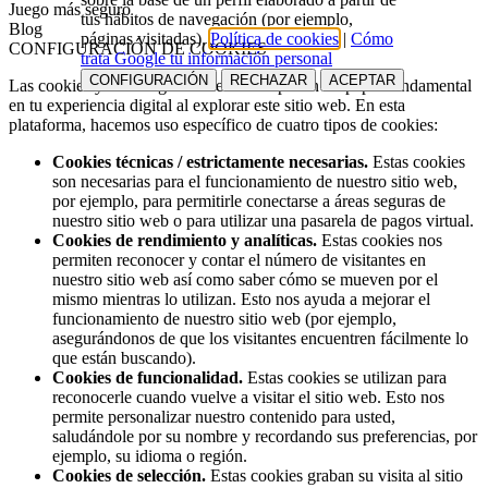
Juego más seguro
tus hábitos de navegación (por ejemplo,
Blog
páginas visitadas).
Política de cookies
|
Cómo
CONFIGURACIÓN DE COOKIES
trata Google tu información personal
CONFIGURACIÓN
RECHAZAR
ACEPTAR
Las cookies y tecnologías afines desempeñan un papel fundamental
en tu experiencia digital al explorar este sitio web. En esta
plataforma, hacemos uso específico de cuatro tipos de cookies:
Cookies técnicas / estrictamente necesarias.
Estas cookies
son necesarias para el funcionamiento de nuestro sitio web,
por ejemplo, para permitirle conectarse a áreas seguras de
nuestro sitio web o para utilizar una pasarela de pagos virtual.
Cookies de rendimiento y analíticas.
Estas cookies nos
permiten reconocer y contar el número de visitantes en
nuestro sitio web así como saber cómo se mueven por el
mismo mientras lo utilizan. Esto nos ayuda a mejorar el
funcionamiento de nuestro sitio web (por ejemplo,
asegurándonos de que los visitantes encuentren fácilmente lo
que están buscando).
Cookies de funcionalidad.
Estas cookies se utilizan para
reconocerle cuando vuelve a visitar el sitio web. Esto nos
permite personalizar nuestro contenido para usted,
saludándole por su nombre y recordando sus preferencias, por
ejemplo, su idioma o región.
Cookies de selección.
Estas cookies graban su visita al sitio