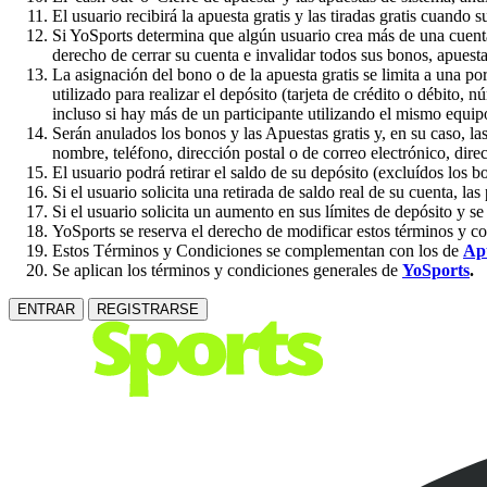
El usuario recibirá la apuesta gratis y las tiradas gratis cuando
Si YoSports determina que algún usuario crea más de una cuenta
derecho de cerrar su cuenta e invalidar todos sus bonos, apuest
La asignación del bono o de la apuesta gratis se limita a una p
utilizado para realizar el depósito (tarjeta de crédito o débito,
incluso si hay más de un participante utilizando el mismo equip
Serán anulados los bonos y las Apuestas gratis y, en su caso, l
nombre, teléfono, dirección postal o de correo electrónico, dir
El usuario podrá retirar el saldo de su depósito (excluídos los
Si el usuario solicita una retirada de saldo real de su cuenta, l
Si el usuario solicita un aumento en sus límites de depósito y s
YoSports se reserva el derecho de modificar estos términos y 
Estos Términos y Condiciones se complementan con los de
Apu
Se aplican los términos y condiciones generales de
YoSports
.
ENTRAR
REGISTRARSE