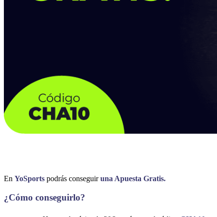
En
YoSports
podrás conseguir
una Apuesta Gratis.
¿Cómo conseguirlo?