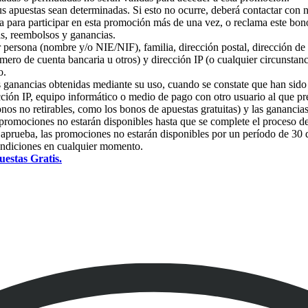
 sus apuestas sean determinadas. Si esto no ocurre, deberá contactar con n
 para participar en esta promoción más de una vez, o reclama este bono
as, reembolsos y ganancias.
or persona (nombre y/o NIE/NIF), familia, dirección postal, dirección d
 número de cuenta bancaria u otros) y dirección IP (o cualquier circunsta
o.
as ganancias obtenidas mediante su uso, cuando se constate que han sido
ección IP, equipo informático o medio de pago con otro usuario al que 
 bonos no retirables, como los bonos de apuestas gratuitas) y las gananc
as promociones no estarán disponibles hasta que se complete el proceso de
e aprueba, las promociones no estarán disponibles por un período de 30 d
condiciones en cualquier momento.
estas Gratis.