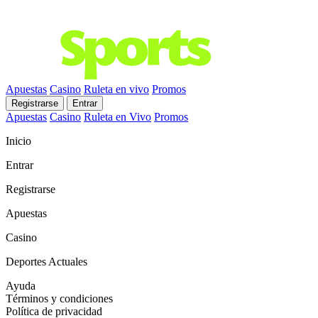
Apuestas
Casino
Ruleta en vivo
Promos
Registrarse
Entrar
Apuestas
Casino
Ruleta en Vivo
Promos
Inicio
Entrar
Registrarse
Apuestas
Casino
Deportes Actuales
Ayuda
Términos y condiciones
Política de privacidad