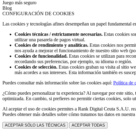
Juego más seguro
Blog
CONFIGURACIÓN DE COOKIES
Las cookies y tecnologías afines desempeñan un papel fundamental en t
Cookies técnicas / estrictamente necesarias.
Estas cookies son
utilizar una pasarela de pagos virtual.
Cookies de rendimiento y analíticas.
Estas cookies nos permit
nos ayuda a mejorar el funcionamiento de nuestro sitio web (po
Cookies de funcionalidad.
Estas cookies se utilizan para reco
recordando sus preferencias, por ejemplo, su idioma o región.
Cookies de selección.
Estas cookies graban su visita al sitio w
más acordes a sus intereses. Esta información también es suscep
Puedes consultar más información sobre las cookies aquí:
Política de 
¿Cómo puedes personalizar tu experiencia? Al navegar por este sitio, t
optimizada. En cambio, si prefieres no permitir ciertas cookies, solo ut
Al aceptar el uso de cookies permites a Rank Digital Ceuta S.A.U. rea
Puedes obtener más detalles sobre cómo tratamos tus datos en nuestr
ACEPTAR SÓLO LAS TÉCNICAS
ACEPTAR TODAS