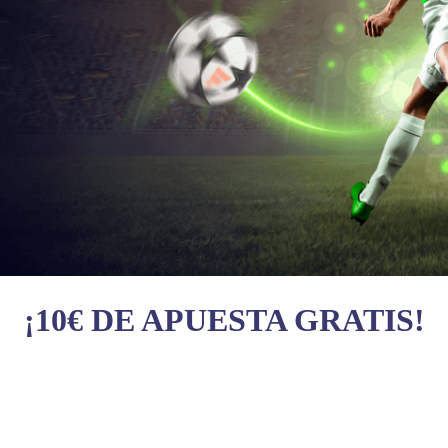
¡10€ DE APUESTA GRATIS!