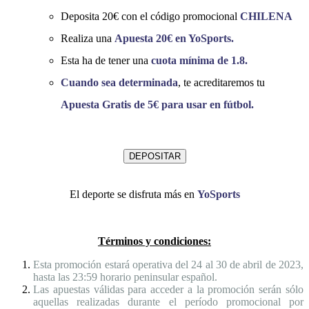
Deposita 20€ con el código promocional
CHILENA
Realiza una
Apuesta 20€ en YoSports.
Esta ha de tener una
cuota mínima de 1.8.
Cuando sea determinada
, te acreditaremos tu
Apuesta Gratis de 5€ para usar en fútbol.
DEPOSITAR
El deporte se disfruta más en
YoSports
Términos y condiciones:
Esta promoción estará operativa del 24 al 30 de abril de 2023,
hasta las 23:59 horario peninsular español.
Las apuestas válidas para acceder a la promoción serán sólo
aquellas realizadas durante el período promocional por