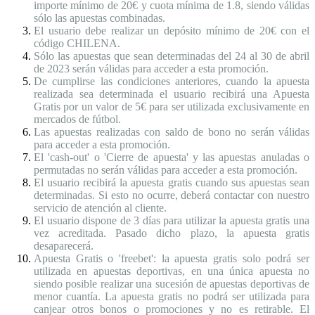
importe mínimo de 20€ y cuota mínima de 1.8, siendo válidas
sólo las apuestas combinadas.
El usuario debe realizar un depósito mínimo de 20€ con el
código CHILENA.
Sólo las apuestas que sean determinadas del 24 al 30 de abril
de 2023 serán válidas para acceder a esta promoción.
De cumplirse las condiciones anteriores, cuando la apuesta
realizada sea determinada el usuario recibirá una Apuesta
Gratis por un valor de 5€ para ser utilizada exclusivamente en
mercados de fútbol.
Las apuestas realizadas con saldo de bono no serán válidas
para acceder a esta promoción.
El 'cash-out' o 'Cierre de apuesta' y las apuestas anuladas o
permutadas no serán válidas para acceder a esta promoción.
El usuario recibirá la apuesta gratis cuando sus apuestas sean
determinadas. Si esto no ocurre, deberá contactar con nuestro
servicio de atención al cliente.
El usuario dispone de 3 días para utilizar la apuesta gratis una
vez acreditada. Pasado dicho plazo, la apuesta gratis
desaparecerá.
Apuesta Gratis o 'freebet': la apuesta gratis solo podrá ser
utilizada en apuestas deportivas, en una única apuesta no
siendo posible realizar una sucesión de apuestas deportivas de
menor cuantía. La apuesta gratis no podrá ser utilizada para
canjear otros bonos o promociones y no es retirable. El