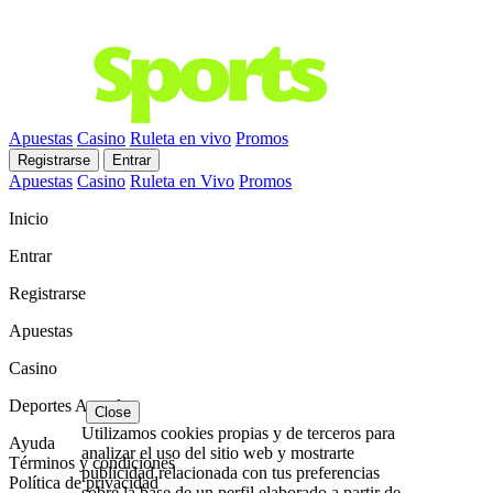
Apuestas
Casino
Ruleta en vivo
Promos
Registrarse
Entrar
Apuestas
Casino
Ruleta en Vivo
Promos
Inicio
Entrar
Registrarse
Apuestas
Casino
Deportes Actuales
Close
Utilizamos cookies propias y de terceros para
Ayuda
analizar el uso del sitio web y mostrarte
Términos y condiciones
publicidad relacionada con tus preferencias
Política de privacidad
sobre la base de un perfil elaborado a partir de