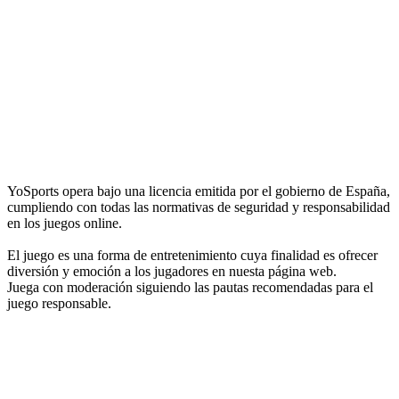
YoSports opera bajo una licencia emitida por el gobierno de España,
cumpliendo con todas las normativas de seguridad y responsabilidad
en los juegos online.
El juego es una forma de entretenimiento cuya finalidad es ofrecer
diversión y emoción a los jugadores en nuesta página web.
Juega con moderación siguiendo las pautas recomendadas para el
juego responsable.