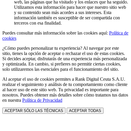
web, las páginas que ha visitado y los enlaces que ha seguido.
Utilizamos esta información para hacer que nuestro sitio web
y su contenido sean más acordes a sus intereses. Esta
información también es susceptible de ser compartida con
terceros con esa finalidad.
Puedes consultar más información sobre las cookies aquí:
Política de
cookies
¿Cómo puedes personalizar tu experiencia? Al navegar por este
sitio, tienes la opción de aceptar o rechazar el uso de estas cookies.
Si decides aceptar, disfrutarás de una experiencia más personalizada
y optimizada. En cambio, si prefieres no permitir ciertas cookies,
solo utilizaremos las esenciales para el funcionamiento del sitio.
Al aceptar el uso de cookies permites a Rank Digital Ceuta S.A.U.
realizar el seguimiento y análisis de tu comportamiento como cliente
al hacer uso de este sitio web. Tu privacidad es importante para
nosotros. Puedes obtener más detalles sobre cómo tratamos tus datos
en nuestra
Política de Privacidad
ACEPTAR SÓLO LAS TÉCNICAS
ACEPTAR TODAS