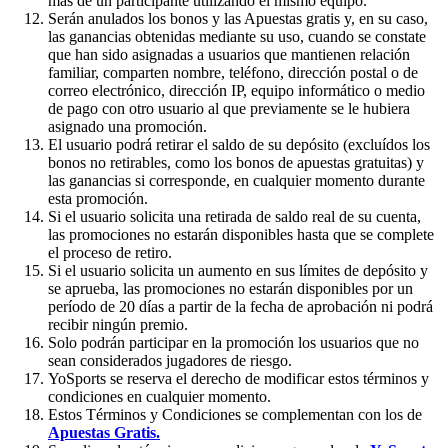
más de un participante utilizando el mismo equipo.
Serán anulados los bonos y las Apuestas gratis y, en su caso,
las ganancias obtenidas mediante su uso, cuando se constate
que han sido asignadas a usuarios que mantienen relación
familiar, comparten nombre, teléfono, dirección postal o de
correo electrónico, dirección IP, equipo informático o medio
de pago con otro usuario al que previamente se le hubiera
asignado una promoción.
El usuario podrá retirar el saldo de su depósito (excluídos los
bonos no retirables, como los bonos de apuestas gratuitas) y
las ganancias si corresponde, en cualquier momento durante
esta promoción.
Si el usuario solicita una retirada de saldo real de su cuenta,
las promociones no estarán disponibles hasta que se complete
el proceso de retiro.
Si el usuario solicita un aumento en sus límites de depósito y
se aprueba, las promociones no estarán disponibles por un
período de 20 días a partir de la fecha de aprobación ni podrá
recibir ningún premio.
Solo podrán participar en la promoción los usuarios que no
sean considerados jugadores de riesgo.
YoSports se reserva el derecho de modificar estos términos y
condiciones en cualquier momento.
Estos Términos y Condiciones se complementan con los de
Apuestas Gratis.