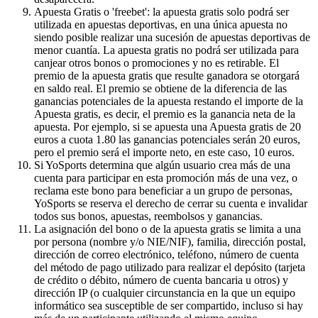
Apuesta Gratis o 'freebet': la apuesta gratis solo podrá ser
utilizada en apuestas deportivas, en una única apuesta no
siendo posible realizar una sucesión de apuestas deportivas de
menor cuantía. La apuesta gratis no podrá ser utilizada para
canjear otros bonos o promociones y no es retirable. El
premio de la apuesta gratis que resulte ganadora se otorgará
en saldo real. El premio se obtiene de la diferencia de las
ganancias potenciales de la apuesta restando el importe de la
Apuesta gratis, es decir, el premio es la ganancia neta de la
apuesta. Por ejemplo, si se apuesta una Apuesta gratis de 20
euros a cuota 1.80 las ganancias potenciales serán 20 euros,
pero el premio será el importe neto, en este caso, 10 euros.
Si YoSports determina que algún usuario crea más de una
cuenta para participar en esta promoción más de una vez, o
reclama este bono para beneficiar a un grupo de personas,
YoSports se reserva el derecho de cerrar su cuenta e invalidar
todos sus bonos, apuestas, reembolsos y ganancias.
La asignación del bono o de la apuesta gratis se limita a una
por persona (nombre y/o NIE/NIF), familia, dirección postal,
dirección de correo electrónico, teléfono, número de cuenta
del método de pago utilizado para realizar el depósito (tarjeta
de crédito o débito, número de cuenta bancaria u otros) y
dirección IP (o cualquier circunstancia en la que un equipo
informático sea susceptible de ser compartido, incluso si hay