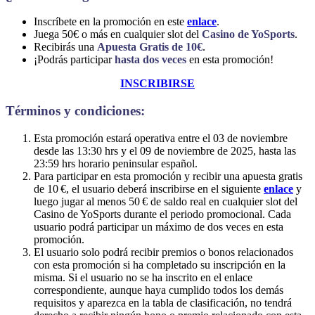
Inscríbete en la promoción en este
enlace
.
Juega 50€ o más en cualquier slot del
Casino de YoSports
.
Recibirás una
Apuesta Gratis de 10€
.
¡Podrás participar
hasta dos veces
en esta promoción!
INSCRIBIRSE
Términos y condiciones:
Esta promoción estará operativa entre el 03 de noviembre
desde las 13:30 hrs y el 09 de noviembre de 2025, hasta las
23:59 hrs horario peninsular español.
Para participar en esta promoción y recibir una apuesta gratis
de 10 €, el usuario deberá inscribirse en el siguiente
enlace
y
luego jugar al menos 50 € de saldo real en cualquier slot del
Casino de YoSports durante el periodo promocional. Cada
usuario podrá participar un máximo de dos veces en esta
promoción.
El usuario solo podrá recibir premios o bonos relacionados
con esta promoción si ha completado su inscripción en la
misma. Si el usuario no se ha inscrito en el enlace
correspondiente, aunque haya cumplido todos los demás
requisitos y aparezca en la tabla de clasificación, no tendrá