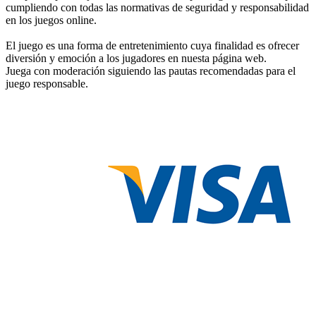
cumpliendo con todas las normativas de seguridad y responsabilidad
en los juegos online.
El juego es una forma de entretenimiento cuya finalidad es ofrecer
diversión y emoción a los jugadores en nuesta página web.
Juega con moderación siguiendo las pautas recomendadas para el
juego responsable.