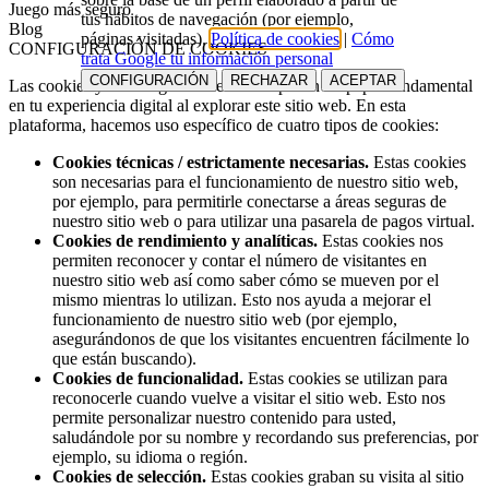
Juego más seguro
tus hábitos de navegación (por ejemplo,
Blog
páginas visitadas).
Política de cookies
|
Cómo
CONFIGURACIÓN DE COOKIES
trata Google tu información personal
CONFIGURACIÓN
RECHAZAR
ACEPTAR
Las cookies y tecnologías afines desempeñan un papel fundamental
en tu experiencia digital al explorar este sitio web. En esta
plataforma, hacemos uso específico de cuatro tipos de cookies:
Cookies técnicas / estrictamente necesarias.
Estas cookies
son necesarias para el funcionamiento de nuestro sitio web,
por ejemplo, para permitirle conectarse a áreas seguras de
nuestro sitio web o para utilizar una pasarela de pagos virtual.
Cookies de rendimiento y analíticas.
Estas cookies nos
permiten reconocer y contar el número de visitantes en
nuestro sitio web así como saber cómo se mueven por el
mismo mientras lo utilizan. Esto nos ayuda a mejorar el
funcionamiento de nuestro sitio web (por ejemplo,
asegurándonos de que los visitantes encuentren fácilmente lo
que están buscando).
Cookies de funcionalidad.
Estas cookies se utilizan para
reconocerle cuando vuelve a visitar el sitio web. Esto nos
permite personalizar nuestro contenido para usted,
saludándole por su nombre y recordando sus preferencias, por
ejemplo, su idioma o región.
Cookies de selección.
Estas cookies graban su visita al sitio