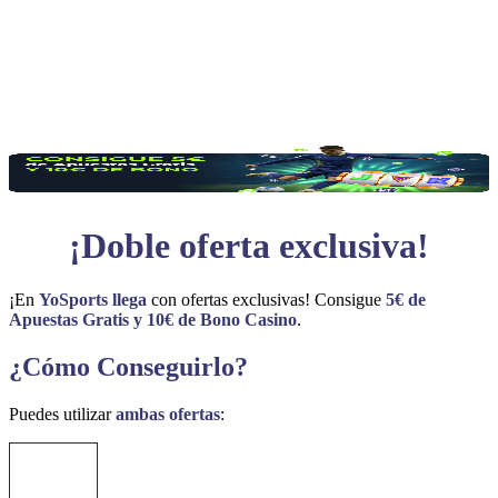
¡Doble oferta exclusiva!
¡En
YoSports llega
con ofertas exclusivas! Consigue
5€ de
Apuestas Gratis y 10€ de Bono Casino
.
¿Cómo Conseguirlo?
Puedes utilizar
ambas ofertas
:
✅ 5€ de
Apuestas
Gratis