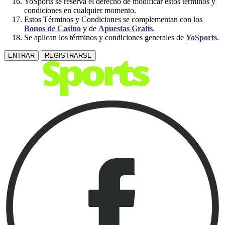
YoSports se reserva el derecho de modificar estos términos y
condiciones en cualquier momento.
Estos Términos y Condiciones se complementan con los
Bonos de Casino
y de
Apuestas Gratis
.
Se aplican los términos y condiciones generales de
YoSports
.
ENTRAR
REGISTRARSE