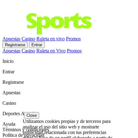
Apuestas
Casino
Ruleta en vivo
Promos
Registrarse
Entrar
Apuestas
Casino
Ruleta en Vivo
Promos
Inicio
Entrar
Registrarse
Apuestas
Casino
Deportes Actuales
Close
Utilizamos cookies propias y de terceros para
Ayuda
analizar el uso del sitio web y mostrarte
Términos y condiciones
publicidad relacionada con tus preferencias
Política de privacidad
sobre la base de un perfil elaborado a partir de