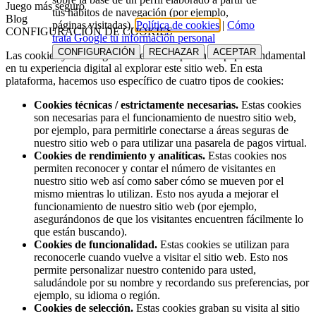
Juego más seguro
tus hábitos de navegación (por ejemplo,
Blog
páginas visitadas).
Política de cookies
|
Cómo
CONFIGURACIÓN DE COOKIES
trata Google tu información personal
CONFIGURACIÓN
RECHAZAR
ACEPTAR
Las cookies y tecnologías afines desempeñan un papel fundamental
en tu experiencia digital al explorar este sitio web. En esta
plataforma, hacemos uso específico de cuatro tipos de cookies:
Cookies técnicas / estrictamente necesarias.
Estas cookies
son necesarias para el funcionamiento de nuestro sitio web,
por ejemplo, para permitirle conectarse a áreas seguras de
nuestro sitio web o para utilizar una pasarela de pagos virtual.
Cookies de rendimiento y analíticas.
Estas cookies nos
permiten reconocer y contar el número de visitantes en
nuestro sitio web así como saber cómo se mueven por el
mismo mientras lo utilizan. Esto nos ayuda a mejorar el
funcionamiento de nuestro sitio web (por ejemplo,
asegurándonos de que los visitantes encuentren fácilmente lo
que están buscando).
Cookies de funcionalidad.
Estas cookies se utilizan para
reconocerle cuando vuelve a visitar el sitio web. Esto nos
permite personalizar nuestro contenido para usted,
saludándole por su nombre y recordando sus preferencias, por
ejemplo, su idioma o región.
Cookies de selección.
Estas cookies graban su visita al sitio