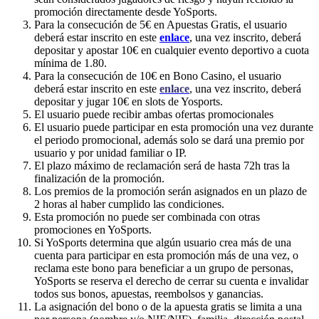
promoción directamente desde YoSports.
Para la consecución de 5€ en Apuestas Gratis, el usuario
deberá estar inscrito en este
enlace
, una vez inscrito, deberá
depositar y apostar 10€ en cualquier evento deportivo a cuota
mínima de 1.80.
Para la consecución de 10€ en Bono Casino, el usuario
deberá estar inscrito en este
enlace
, una vez inscrito, deberá
depositar y jugar 10€ en slots de Yosports.
El usuario puede recibir ambas ofertas promocionales
El usuario puede participar en esta promoción una vez durante
el periodo promocional, además solo se dará una premio por
usuario y por unidad familiar o IP.
El plazo máximo de reclamación será de hasta 72h tras la
finalización de la promoción.
Los premios de la promoción serán asignados en un plazo de
2 horas al haber cumplido las condiciones.
Esta promoción no puede ser combinada con otras
promociones en YoSports.
Si YoSports determina que algún usuario crea más de una
cuenta para participar en esta promoción más de una vez, o
reclama este bono para beneficiar a un grupo de personas,
YoSports se reserva el derecho de cerrar su cuenta e invalidar
todos sus bonos, apuestas, reembolsos y ganancias.
La asignación del bono o de la apuesta gratis se limita a una