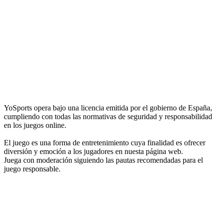
YoSports opera bajo una licencia emitida por el gobierno de España,
cumpliendo con todas las normativas de seguridad y responsabilidad
en los juegos online.
El juego es una forma de entretenimiento cuya finalidad es ofrecer
diversión y emoción a los jugadores en nuesta página web.
Juega con moderación siguiendo las pautas recomendadas para el
juego responsable.