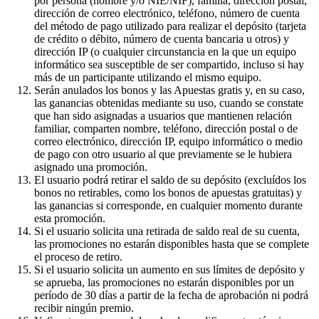
por persona (nombre y/o NIE/NIF), familia, dirección postal,
dirección de correo electrónico, teléfono, número de cuenta
del método de pago utilizado para realizar el depósito (tarjeta
de crédito o débito, número de cuenta bancaria u otros) y
dirección IP (o cualquier circunstancia en la que un equipo
informático sea susceptible de ser compartido, incluso si hay
más de un participante utilizando el mismo equipo.
Serán anulados los bonos y las Apuestas gratis y, en su caso,
las ganancias obtenidas mediante su uso, cuando se constate
que han sido asignadas a usuarios que mantienen relación
familiar, comparten nombre, teléfono, dirección postal o de
correo electrónico, dirección IP, equipo informático o medio
de pago con otro usuario al que previamente se le hubiera
asignado una promoción.
El usuario podrá retirar el saldo de su depósito (excluídos los
bonos no retirables, como los bonos de apuestas gratuitas) y
las ganancias si corresponde, en cualquier momento durante
esta promoción.
Si el usuario solicita una retirada de saldo real de su cuenta,
las promociones no estarán disponibles hasta que se complete
el proceso de retiro.
Si el usuario solicita un aumento en sus límites de depósito y
se aprueba, las promociones no estarán disponibles por un
período de 30 días a partir de la fecha de aprobación ni podrá
recibir ningún premio.