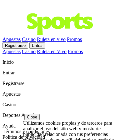
Apuestas
Casino
Ruleta en vivo
Promos
Registrarse
Entrar
Apuestas
Casino
Ruleta en Vivo
Promos
Inicio
Entrar
Registrarse
Apuestas
Casino
Deportes Actuales
Close
Utilizamos cookies propias y de terceros para
Ayuda
analizar el uso del sitio web y mostrarte
Términos y condiciones
publicidad relacionada con tus preferencias
Política de privacidad
sobre la base de un perfil elaborado a partir de