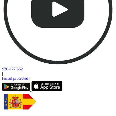
930 477 562
|
[email protected]