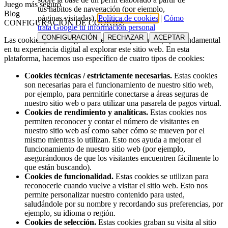
Juego más seguro
tus hábitos de navegación (por ejemplo,
Blog
páginas visitadas).
Política de cookies
|
Cómo
CONFIGURACIÓN DE COOKIES
trata Google tu información personal
CONFIGURACIÓN
RECHAZAR
ACEPTAR
Las cookies y tecnologías afines desempeñan un papel fundamental
en tu experiencia digital al explorar este sitio web. En esta
plataforma, hacemos uso específico de cuatro tipos de cookies:
Cookies técnicas / estrictamente necesarias.
Estas cookies
son necesarias para el funcionamiento de nuestro sitio web,
por ejemplo, para permitirle conectarse a áreas seguras de
nuestro sitio web o para utilizar una pasarela de pagos virtual.
Cookies de rendimiento y analíticas.
Estas cookies nos
permiten reconocer y contar el número de visitantes en
nuestro sitio web así como saber cómo se mueven por el
mismo mientras lo utilizan. Esto nos ayuda a mejorar el
funcionamiento de nuestro sitio web (por ejemplo,
asegurándonos de que los visitantes encuentren fácilmente lo
que están buscando).
Cookies de funcionalidad.
Estas cookies se utilizan para
reconocerle cuando vuelve a visitar el sitio web. Esto nos
permite personalizar nuestro contenido para usted,
saludándole por su nombre y recordando sus preferencias, por
ejemplo, su idioma o región.
Cookies de selección.
Estas cookies graban su visita al sitio