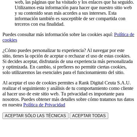
web, las páginas que ha visitado y los enlaces que ha seguido.
Utilizamos esta información para hacer que nuestro sitio web
y su contenido sean más acordes a sus intereses. Esta
información también es susceptible de ser compartida con
terceros con esa finalidad.
Puedes consultar más información sobre las cookies aquí:
Política de
cookies
¿Cómo puedes personalizar tu experiencia? Al navegar por este
sitio, tienes la opción de aceptar o rechazar el uso de estas cookies.
Si decides aceptar, disfrutarás de una experiencia más personalizada
y optimizada. En cambio, si prefieres no permitir ciertas cookies,
solo utilizaremos las esenciales para el funcionamiento del sitio.
Al aceptar el uso de cookies permites a Rank Digital Ceuta S.A.U.
realizar el seguimiento y análisis de tu comportamiento como cliente
al hacer uso de este sitio web. Tu privacidad es importante para
nosotros. Puedes obtener más detalles sobre cómo tratamos tus datos
en nuestra
Política de Privacidad
ACEPTAR SÓLO LAS TÉCNICAS
ACEPTAR TODAS